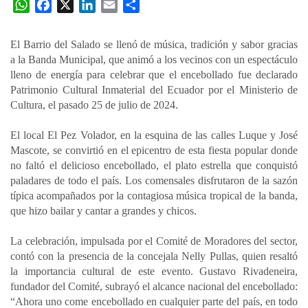
W
F
X
L
E
C
h
a
i
m
o
a
c
n
a
m
El Barrio del Salado se llenó de música, tradición y sabor gracias
t
e
k
i
p
a la Banda Municipal, que animó a los vecinos con un espectáculo
s
b
e
l
a
lleno de energía para celebrar que el encebollado fue declarado
A
o
d
r
Patrimonio Cultural Inmaterial del Ecuador por el Ministerio de
p
o
I
t
Cultura, el pasado 25 de julio de 2024.
p
k
n
i
El local El Pez Volador, en la esquina de las calles Luque y José
r
Mascote, se convirtió en el epicentro de esta fiesta popular donde
no faltó el delicioso encebollado, el plato estrella que conquistó
paladares de todo el país. Los comensales disfrutaron de la sazón
típica acompañados por la contagiosa música tropical de la banda,
que hizo bailar y cantar a grandes y chicos.
La celebración, impulsada por el Comité de Moradores del sector,
contó con la presencia de la concejala Nelly Pullas, quien resaltó
la importancia cultural de este evento. Gustavo Rivadeneira,
fundador del Comité, subrayó el alcance nacional del encebollado:
“Ahora uno come encebollado en cualquier parte del país, en todo