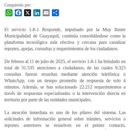
Compártelo por:
W
F
X
L
E
C
h
a
i
m
o
a
c
n
a
m
El servicio 1-8-1 Responde, impulsado por la Muy Ilustre
t
e
k
i
p
Municipalidad de Guayaquil, continúa consolidándose como la
s
b
e
l
a
plataforma tecnológica más efectiva y cercana para canalizar
A
o
d
r
reportes, quejas, consultas y requerimientos de los ciudadanos.
p
o
I
t
De febrero al 11 de julio de 2025, el servicio 1-8-1 ha brindado un
p
k
n
i
total de 31.535 atenciones a ciudadanos, de las cuales 9.323
r
consultas fueron resueltas mediante atención telefónica o
WhatsApp, con un tiempo promedio de respuesta de solo 4
minutos. Además, se han solucionado 22.212 requerimientos a
través de respuestas especializadas o la intervención directa en
territorio por parte de las entidades municipales.
La atención inmediata es uno de los pilares del sistema. Las
solicitudes de información general sobre trámites, servicios o
reportes anteriores se resuelven en el primer contacto,