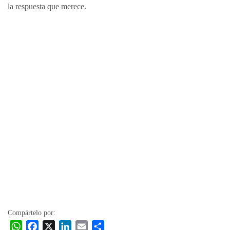
la respuesta que merece.
Compártelo por:
W
F
X
L
E
C