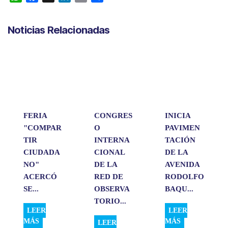
h
a
i
m
o
a
c
n
a
m
Noticias Relacionadas
t
e
k
i
p
s
b
e
l
a
A
o
d
r
p
o
I
t
p
k
n
i
r
FERIA
CONGRES
INICIA
"COMPAR
O
PAVIMEN
TIR
INTERNA
TACIÓN
CIUDADA
CIONAL
DE LA
NO"
DE LA
AVENIDA
ACERCÓ
RED DE
RODOLFO
SE...
OBSERVA
BAQU...
TORIO...
LEER
LEER
MÁS
MÁS
LEER