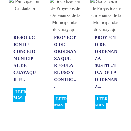
A
o
d
r
p
o
I
t
p
k
n
i
r
RESOLUC
PROYECT
PROYECT
IÓN DEL
O DE
O DE
CONCEJO
ORDENAN
ORDENAN
MUNICIP
ZA QUE
ZA
AL DE
REGULA
SUSTITUT
GUAYAQU
EL USO Y
IVA DE LA
IL P...
CONTRO..
ORDENAN
.
Z...
LEER
MÁS
LEER
LEER
MÁS
MÁS