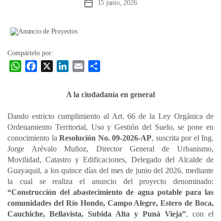
15 junio, 2026
Fecha
de
la
entrada
Compártelo por:
W
F
X
L
E
C
h
a
i
m
o
a
c
n
a
m
A la ciudadanía en general
t
e
k
i
p
s
b
e
l
a
Dando estricto cumplimiento al Art. 66 de la Ley Orgánica de
A
o
d
r
Ordenamiento Territorial, Uso y Gestión del Suelo, se pone en
p
o
I
t
conocimiento la
Resolución No. 09-2026-AP
, suscrita por el Ing.
Jorge Arévalo Muñoz, Director General de Urbanismo,
p
k
n
i
Movilidad, Catastro y Edificaciones, Delegado del Alcalde de
r
Guayaquil, a los quince días del mes de junio del 2026, mediante
la cual se realiza el anuncio del proyecto denominado:
“Construcción del abastecimiento de agua potable para las
comunidades del Río Hondo, Campo Alegre, Estero de Boca,
Cauchiche, Bellavista, Subida Alta y Puná Vieja”
, con el