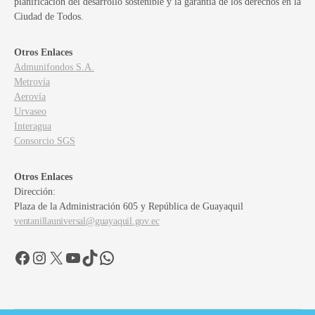
planificación del desarrollo sostenible y la garantía de los derechos en la
Ciudad de Todos.
Otros Enlaces
Admunifondos S.A.
Metrovía
Aerovía
Urvaseo
Interagua
Consorcio SGS
Otros Enlaces
Dirección:
Plaza de la Administración 605 y República de Guayaquil
ventanillauniversal@guayaquil.gov.ec
Facebook
Instagram
X
YouTube
TikTok
WhatsApp