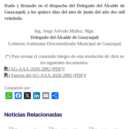
Dado y firmado en el despacho del Delegado del Alcalde de
Guayaquil, a los quince días del mes de junio del año dos mil
veintiséis.
Ing. Jorge Arévalo Muñoz, Mgtr.
Delegado del Alcalde de Guayaquil
Gobierno Autónomo Descentralizado Municipal de Guayaquil
(*) Para revisar el contenido íntegro de esta resolución dé click en
los siguientes documentos:
[AG-AAA-2026-2892 (PDF)]
[Anexos del AG-AAA-2026-2892 (PDF)]
Compártelo por:
W
F
X
L
E
C
h
a
i
m
o
a
c
n
a
m
Noticias Relacionadas
t
e
k
i
p
s
b
e
l
a