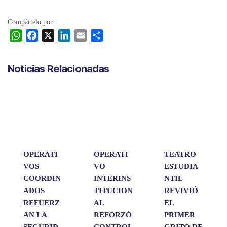
Compártelo por:
W
F
X
L
E
C
h
a
i
m
o
a
c
n
a
m
Noticias Relacionadas
t
e
k
i
p
s
b
e
l
a
A
o
d
r
p
o
I
t
p
k
n
i
r
OPERATI
OPERATI
TEATRO
VOS
VO
ESTUDIA
COORDIN
INTERINS
NTIL
ADOS
TITUCION
REVIVIÓ
REFUERZ
AL
EL
AN LA
REFORZÓ
PRIMER
SEGURID
CONTROL
GRITO DE