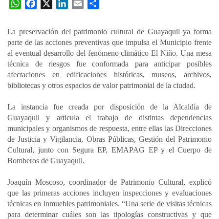
W
F
X
L
E
C
h
a
i
m
o
a
c
n
a
m
La preservación del patrimonio cultural de Guayaquil ya forma
t
e
k
i
p
parte de las acciones preventivas que impulsa el Municipio frente
s
b
e
l
a
al eventual desarrollo del fenómeno climático El Niño. Una mesa
A
o
d
r
técnica de riesgos fue conformada para anticipar posibles
p
o
I
t
afectaciones en edificaciones históricas, museos, archivos,
bibliotecas y otros espacios de valor patrimonial de la ciudad.
p
k
n
i
r
La instancia fue creada por disposición de la Alcaldía de
Guayaquil y articula el trabajo de distintas dependencias
municipales y organismos de respuesta, entre ellas las Direcciones
de Justicia y Vigilancia, Obras Públicas, Gestión del Patrimonio
Cultural, junto con Segura EP, EMAPAG EP y el Cuerpo de
Bomberos de Guayaquil.
Joaquín Moscoso, coordinador de Patrimonio Cultural, explicó
que las primeras acciones incluyen inspecciones y evaluaciones
técnicas en inmuebles patrimoniales. “Una serie de visitas técnicas
para determinar cuáles son las tipologías constructivas y que