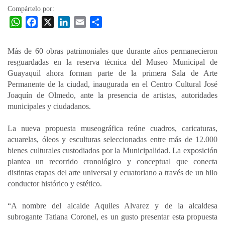
Compártelo por:
W
F
X
L
E
C
h
a
i
m
o
a
c
n
a
m
Más de 60 obras patrimoniales que durante años permanecieron
t
e
k
i
p
resguardadas en la reserva técnica del Museo Municipal de
s
b
e
l
a
Guayaquil ahora forman parte de la primera Sala de Arte
A
o
d
r
Permanente de la ciudad, inaugurada en el Centro Cultural José
p
o
I
t
Joaquín de Olmedo, ante la presencia de artistas, autoridades
municipales y ciudadanos.
p
k
n
i
r
La nueva propuesta museográfica reúne cuadros, caricaturas,
acuarelas, óleos y esculturas seleccionadas entre más de 12.000
bienes culturales custodiados por la Municipalidad. La exposición
plantea un recorrido cronológico y conceptual que conecta
distintas etapas del arte universal y ecuatoriano a través de un hilo
conductor histórico y estético.
“A nombre del alcalde Aquiles Alvarez y de la alcaldesa
subrogante Tatiana Coronel, es un gusto presentar esta propuesta