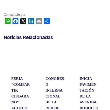
Compártelo por:
W
F
X
L
E
C
h
a
i
m
o
a
c
n
a
m
Noticias Relacionadas
t
e
k
i
p
s
b
e
l
a
A
o
d
r
p
o
I
t
p
k
n
i
r
FERIA
CONGRES
INICIA
"COMPAR
O
PAVIMEN
TIR
INTERNA
TACIÓN
CIUDADA
CIONAL
DE LA
NO"
DE LA
AVENIDA
ACERCÓ
RED DE
RODOLFO