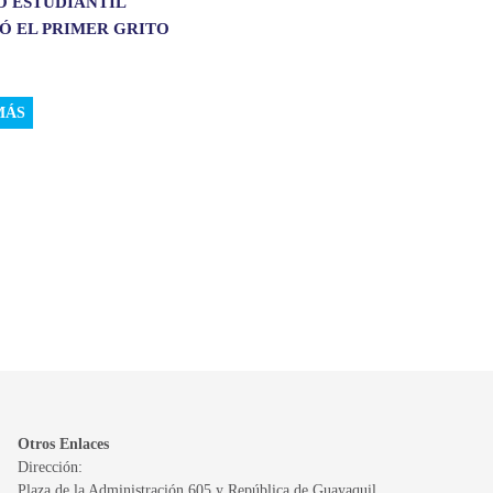
O ESTUDIANTIL
Ó EL PRIMER GRITO
MÁS
Otros Enlaces
Dirección:
Plaza de la Administración 605 y República de Guayaquil