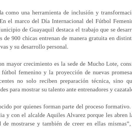
m
p
da como una herramienta de inclusión y transformaci
a
 En el marco del Día Internacional del Fútbol Feme
r
nicipio de Guayaquil destaca el trabajo que se desarr
t
de 900 chicas entrenan de manera gratuita en distint
i
vas y su desarrollo personal.
r
on mayor crecimiento es la sede de Mucho Lote, cons
 fútbol femenino y la proyección de nuevas promesa
scentes no solo reciben preparación técnica, sino q
des para mostrar su talento ante entrenadores y cazatal
ocido por quienes forman parte del proceso formativo.
ia y con el alcalde Aquiles Alvarez porque les abren la
d de mostrarse y también de creer en ellas mismas”, 