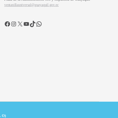
ventanillauniversal@guayaquil.gov.ec
Facebook
Instagram
X
YouTube
TikTok
WhatsApp
. O)