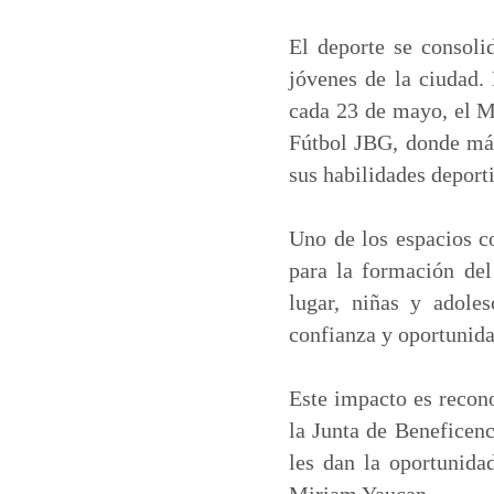
a
c
n
a
t
e
k
i
El deporte se consoli
s
b
e
l
jóvenes de la ciudad.
A
o
d
cada 23 de mayo, el Mu
p
o
I
Fútbol JBG, donde más 
p
k
n
sus habilidades deporti
Uno de los espacios c
para la formación del
lugar, niñas y adole
confianza y oportunida
Este impacto es recon
la Junta de Beneficenc
les dan la oportunida
Miriam Yaucan.