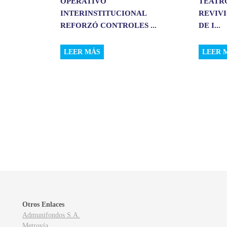
OPERATIVO
TEATR
INTERINSTITUCIONAL
REVIVI
REFORZÓ CONTROLES ...
DE I...
LEER MÁS
LEER 
Otros Enlaces
Admunifondos S.A.
Metrovía