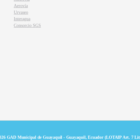
Aerovía
Urvaseo
Interagua
Consorcio SGS
026 GAD Municipal de Guayaquil - Guayaquil, Ecuador (LOTAIP Art. 7 Lit