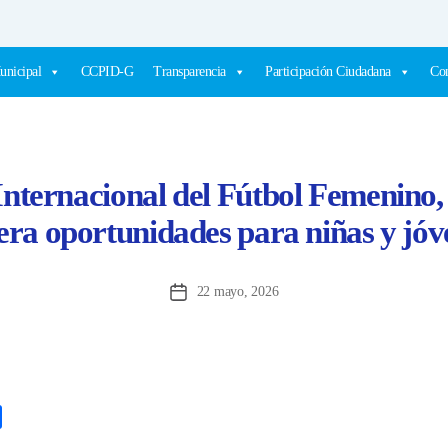
unicipal
CCPID-G
Transparencia
Participación Ciudadana
Com
Internacional del Fútbol Femenino
era oportunidades para niñas y jóv
22 mayo, 2026
Fecha
de
la
entrada
C
o