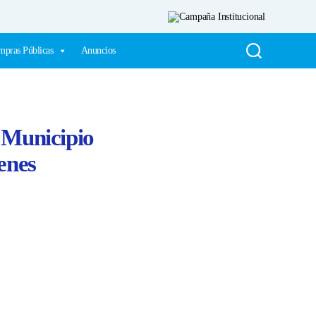
pras Públicas
Anuncios
, Municipio
enes