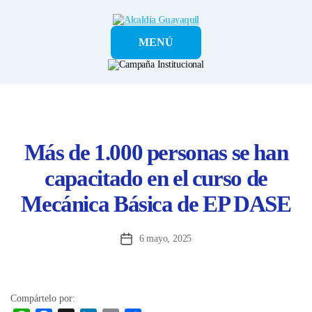
Alcaldía
MENÚ
Guayaquil
Más de 1.000 personas se han
capacitado en el curso de
Mecánica Básica de EP DASE
6 mayo, 2025
Fecha
de
la
entrada
Compártelo por: