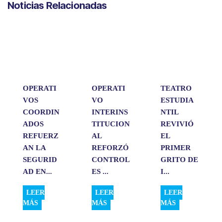
Noticias Relacionadas
t
e
k
i
p
s
b
e
l
a
A
o
d
r
p
o
I
t
p
k
n
i
r
OPERATI
OPERATI
TEATRO
VOS
VO
ESTUDIA
COORDIN
INTERINS
NTIL
ADOS
TITUCION
REVIVIÓ
REFUERZ
AL
EL
AN LA
REFORZÓ
PRIMER
SEGURID
CONTROL
GRITO DE
AD EN...
ES ...
I...
LEER
LEER
LEER
MÁS
MÁS
MÁS