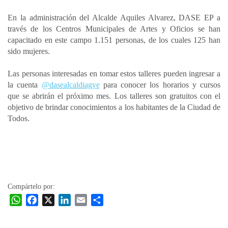
En la administración del Alcalde Aquiles Alvarez, DASE EP a
través de los Centros Municipales de Artes y Oficios se han
capacitado en este campo 1.151 personas, de los cuales 125 han
sido mujeres.
Las personas interesadas en tomar estos talleres pueden ingresar a
la cuenta
@dasealcaldiagye
para conocer los horarios y cursos
que se abrirán el próximo mes. Los talleres son gratuitos con el
objetivo de brindar conocimientos a los habitantes de la Ciudad de
Todos.
Compártelo por:
W
F
X
L
E
C
h
a
i
m
o
a
c
n
a
m