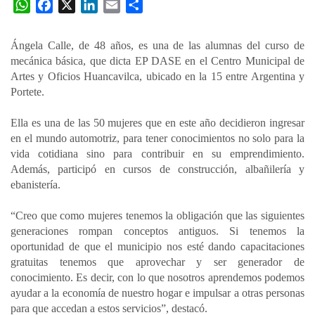
W
F
X
L
E
C
h
a
i
m
o
a
c
n
a
m
Ángela Calle, de 48 años, es una de las alumnas del curso de
t
e
k
i
p
mecánica básica, que dicta EP DASE en el Centro Municipal de
s
b
e
l
a
Artes y Oficios Huancavilca, ubicado en la 15 entre Argentina y
A
o
d
r
Portete.
p
o
I
t
Ella es una de las 50 mujeres que en este año decidieron ingresar
p
k
n
i
en el mundo automotriz, para tener conocimientos no solo para la
r
vida cotidiana sino para contribuir en su emprendimiento.
Además, participó en cursos de construcción, albañilería y
ebanistería.
“Creo que como mujeres tenemos la obligación que las siguientes
generaciones rompan conceptos antiguos. Si tenemos la
oportunidad de que el municipio nos esté dando capacitaciones
gratuitas tenemos que aprovechar y ser generador de
conocimiento. Es decir, con lo que nosotros aprendemos podemos
ayudar a la economía de nuestro hogar e impulsar a otras personas
para que accedan a estos servicios”, destacó.