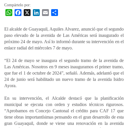
Compártelo por:
W
F
X
L
E
C
h
a
i
m
o
a
c
n
a
m
El alcalde de Guayaquil, Aquiles Alvarez, anunció que el segundo
t
e
k
i
p
paso elevado de la avenida de Las Américas será inaugurado el
s
b
e
l
a
próximo 24 de mayo. Así lo informó durante su intervención en el
A
o
d
r
enlace radial del miércoles 7 de mayo.
p
o
I
t
“El 24 de mayo se inaugura el segundo tramo de la avenida de
p
k
n
i
Las Américas. Nosotros en 9 meses inauguramos el primer tramo,
r
que fue el 1 de octubre de 2024”, señaló. Además, adelantó que el
24 de junio será habilitado un nuevo tramo de la avenida Isidro
Ayora.
En su intervención, el Alcalde destacó que la planificación
municipal se ejecuta con orden y estudios técnicos rigurosos.
“Aprobamos en Concejo Cantonal el crédito para CAF 17 que
tiene obras importantísimas pensando en el gran desarrollo de esta
gran Guayaquil, donde se viene una renovación en la avenida