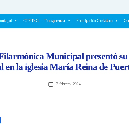
unicipal
CCPID-G
Transparencia
Participación Ciudadana
Com
Filarmónica Municipal presentó su 
l en la iglesia María Reina de Puer
2 febrero, 2024
Fecha
de
la
entrada
C
o