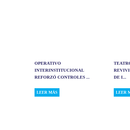
r
OPERATIVO
TEATR
INTERINSTITUCIONAL
REVIVI
REFORZÓ CONTROLES ...
DE I...
LEER MÁS
LEER 