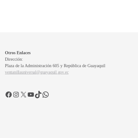
Otros Enlaces
Dirección:
Plaza de la Administración 605 y República de Guayaquil
ventanillauniversal@guayaquil.gov.ec
Facebook
Instagram
X
YouTube
TikTok
WhatsApp