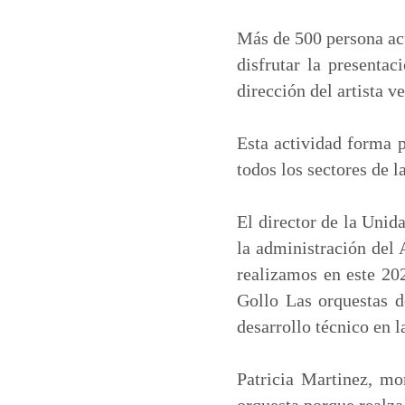
a
c
n
a
t
e
k
i
Más de 500 persona acu
s
b
e
l
disfrutar la presenta
A
o
d
dirección del artista 
p
o
I
p
k
n
Esta actividad forma p
todos los sectores de l
El director de la Unid
la administración del 
realizamos en este 202
Gollo Las orquestas d
desarrollo técnico en l
Patricia Martinez, mo
orquesta porque realza