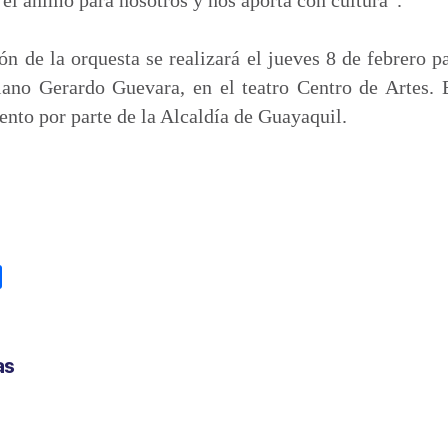
n de la orquesta se realizará el jueves 8 de febrero 
iano Gerardo Guevara, en el teatro Centro de Artes. E
ento por parte de la Alcaldía de Guayaquil.
C
o
m
p
as
a
r
t
i