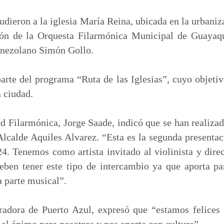
m
p
dieron a la iglesia María Reina, ubicada en la urbaniz
a
ción de la Orquesta Filarmónica Municipal de Guayaqu
r
venezolano Simón Gollo.
t
i
arte del programa “Ruta de las Iglesias”, cuyo objetiv
r
a ciudad.
ad Filarmónica, Jorge Saade, indicó que se han realiza
Alcalde Aquiles Alvarez. “Esta es la segunda presentac
4. Tenemos como artista invitado al violinista y dir
eben tener este tipo de intercambio ya que aporta pa
a parte musical”.
radora de Puerto Azul, expresó que “estamos felices 
 el ánimo para nosotros y nos aporta con cultura”.