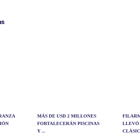
o
m
p
as
a
r
t
i
r
ERANZA
MÁS DE USD 2 MILLONES
FILAR
CIÓN
FORTALECERÁN PISCINAS
LLEVÓ
Y ...
CLÁSIC.