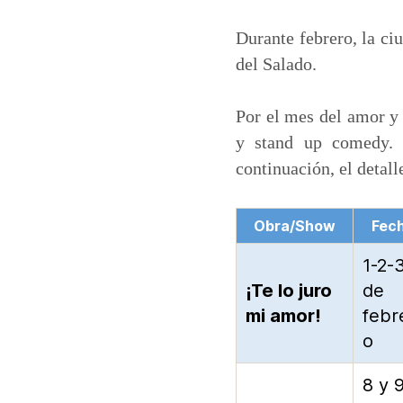
a
c
n
a
t
e
k
i
Durante febrero, la ci
s
b
e
l
del Salado.
A
o
d
p
o
I
Por el mes del amor y
p
k
n
y stand up comedy. 
continuación, el detall
Obra/Show
Fec
1-2-
¡Te lo juro
de
mi amor!
febr
o
8 y 