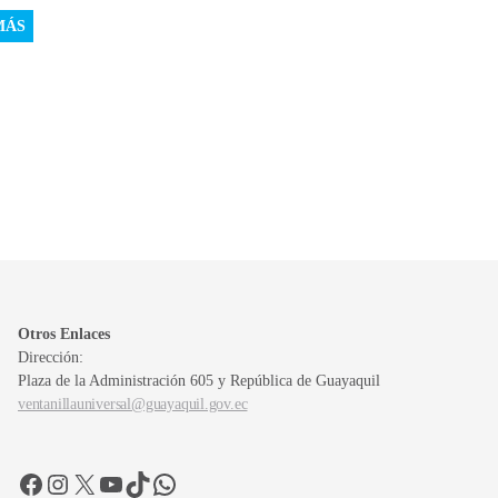
MÁS
Otros Enlaces
Dirección:
Plaza de la Administración 605 y República de Guayaquil
ventanillauniversal@guayaquil.gov.ec
Facebook
Instagram
X
YouTube
TikTok
WhatsApp