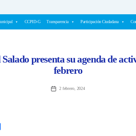
unicipal
CCPID-G
Transparencia
Participación Ciudadana
Com
 Salado presenta su agenda de acti
febrero
2 febrero, 2024
Fecha
de
la
entrada
C
o