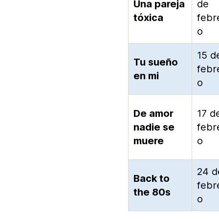
Una pareja
de
tóxica
febr
o
15 d
Tu sueño
febr
en mi
o
De amor
17 d
nadie se
febr
muere
o
24 d
Back to
febr
the 80s
o