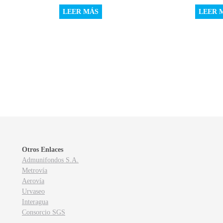
LEER MÁS
LEER 
Otros Enlaces
Admunifondos S.A.
Metrovía
Aerovía
Urvaseo
Interagua
Consorcio SGS