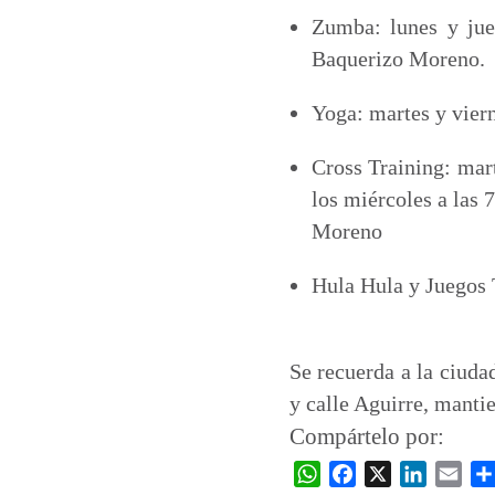
Zumba: lunes y jue
Baquerizo Moreno.
Yoga: martes y viern
Cross Training: mar
los miércoles a las 
Moreno
Hula Hula y Juegos T
Se recuerda a la ciuda
y calle Aguirre, manti
Compártelo por:
W
F
X
L
E