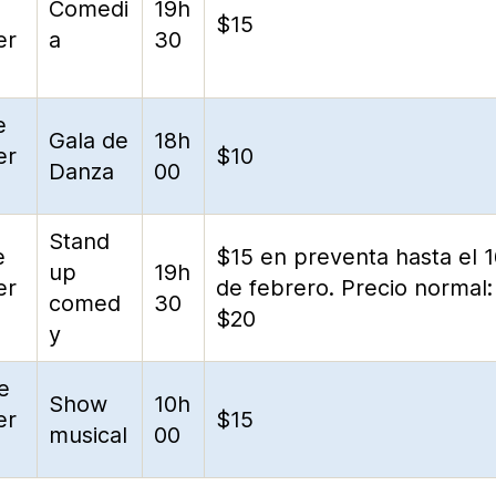
Comedi
19h
$15
er
a
30
e
Gala de
18h
er
$10
Danza
00
Stand
e
$15 en preventa hasta el 
up
19h
er
de febrero. Precio normal:
comed
30
$20
y
e
Show
10h
er
$15
musical
00