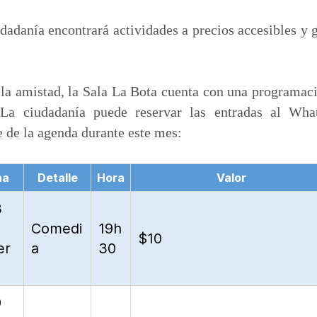
m
p
udadanía encontrará actividades a precios accesibles y 
a
r
t
 la amistad, la Sala La Bota cuenta con una programac
i
La ciudadanía puede reservar las entradas al Wh
r
e de la agenda durante este mes:
ha
Detalle
Hora
Valor
3
Comedi
19h
$10
er
a
30
9