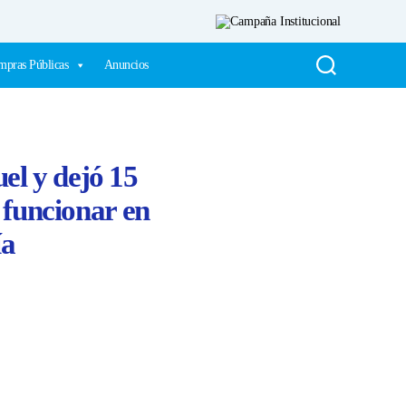
pras Públicas
Anuncios
el y dejó 15
 funcionar en
ía