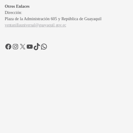
Otros Enlaces
Dirección:
Plaza de la Administración 605 y República de Guayaquil
ventanillauniversal@guayaquil.gov.ec
Facebook
Instagram
X
YouTube
TikTok
WhatsApp