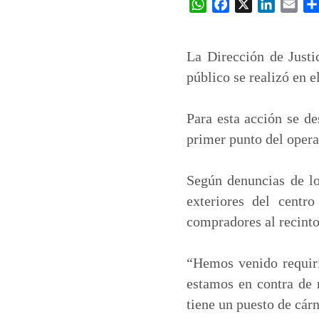
W
F
X
L
E
h
a
i
m
a
c
n
a
t
e
k
i
La Dirección de Justi
s
b
e
l
público se realizó en e
A
o
d
p
o
I
Para esta acción se de
p
k
n
primer punto del opera
Según denuncias de lo
exteriores del centr
compradores al recinto
“Hemos venido requiri
estamos en contra de 
tiene un puesto de cár