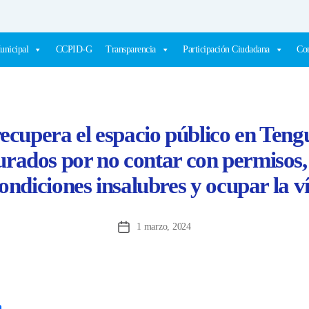
unicipal
CCPID-G
Transparencia
Participación Ciudadana
Com
ecupera el espacio público en Tengu
surados por no contar con permisos,
ondiciones insalubres y ocupar la v
1 marzo, 2024
Fecha
de
la
entrada