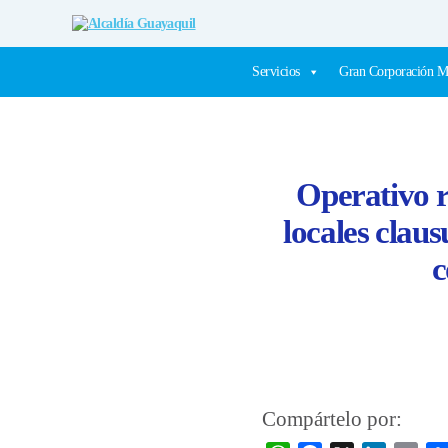
Alcaldía
Guayaquil
Servicios
Gran Corporación M
Operativo r
locales clau
c
Compártelo por: