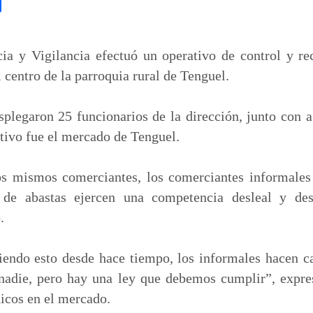
C
o
m
p
cia y Vigilancia efectuó un operativo de control y re
a
l centro de la parroquia rural de Tenguel.
r
t
splegaron 25 funcionarios de la dirección, junto con 
i
tivo fue el mercado de Tenguel.
r
s mismos comerciantes, los comerciantes informales
o de abastas ejercen una competencia desleal y de
.
endo esto desde hace tiempo, los informales hacen c
nadie, pero hay una ley que debemos cumplir”, expr
nicos en el mercado.