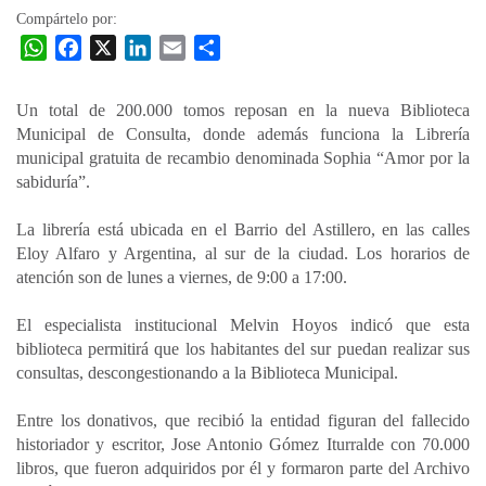
Compártelo por:
W
F
X
L
E
C
h
a
i
m
o
a
c
n
a
m
Un total de 200.000 tomos reposan en la nueva Biblioteca
t
e
k
i
p
Municipal de Consulta, donde además funciona la Librería
s
b
e
l
a
municipal gratuita de recambio denominada Sophia “Amor por la
A
o
d
r
sabiduría”.
p
o
I
t
La librería está ubicada en el Barrio del Astillero, en las calles
p
k
n
i
Eloy Alfaro y Argentina, al sur de la ciudad. Los horarios de
r
atención son de lunes a viernes, de 9:00 a 17:00.
El especialista institucional Melvin Hoyos indicó que esta
biblioteca permitirá que los habitantes del sur puedan realizar sus
consultas, descongestionando a la Biblioteca Municipal.
Entre los donativos, que recibió la entidad figuran del fallecido
historiador y escritor, Jose Antonio Gómez Iturralde con 70.000
libros, que fueron adquiridos por él y formaron parte del Archivo