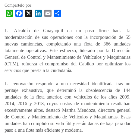
Compártelo por:
W
F
X
L
E
C
h
a
i
m
o
a
c
n
a
m
La Alcaldía de Guayaquil da un paso firme hacia la
t
e
k
i
p
modernización de sus operaciones con la incorporación de 55
s
b
e
l
a
nuevas camionetas, completando una flota de 366 unidades
A
o
d
r
totalmente operativas. Este esfuerzo, liderado por la Dirección
p
o
I
t
General de Control y Mantenimiento de Vehículos y Maquinarias
(CTM), refuerza el compromiso del Cabildo por optimizar los
p
k
n
i
servicios que presta a la ciudadanía.
r
La renovación responde a una necesidad identificada tras un
peritaje exhaustivo, que determinó la obsolescencia de 144
unidades de la flota anterior, con vehículos de los años 2009,
2014, 2016 y 2018, cuyos costos de mantenimiento resultaban
excesivamente altos, destacó Martha Mendoza, directora general
de Control y Mantenimiento de Vehículos y Maquinarias. Estas
unidades han cumplido su vida útil y serán dadas de baja para dar
paso a una flota más eficiente y moderna.