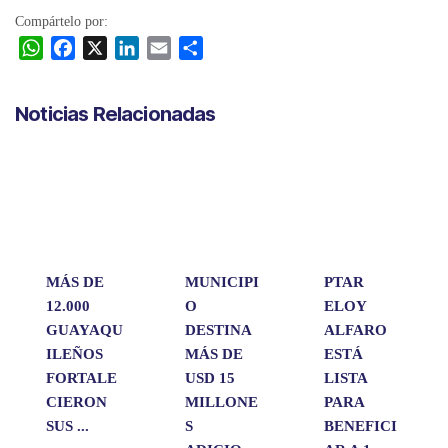
Compártelo por:
W
F
X
L
E
C
h
a
i
m
o
a
c
n
a
m
Noticias Relacionadas
t
e
k
i
p
s
b
e
l
a
A
o
d
r
p
o
I
t
p
k
n
i
r
MÁS DE
MUNICIPI
PTAR
12.000
O
ELOY
GUAYAQU
DESTINA
ALFARO
ILEÑOS
MÁS DE
ESTÁ
FORTALE
USD 15
LISTA
CIERON
MILLONE
PARA
SUS ...
S
BENEFICI