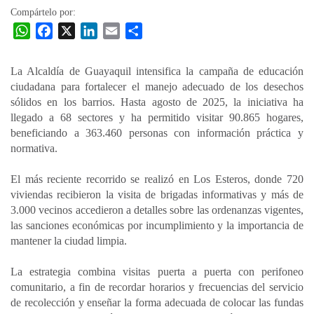
Compártelo por:
W
F
X
L
E
C
h
a
i
m
o
a
c
n
a
m
La Alcaldía de Guayaquil intensifica la campaña de educación
t
e
k
i
p
ciudadana para fortalecer el manejo adecuado de los desechos
s
b
e
l
a
sólidos en los barrios. Hasta agosto de 2025, la iniciativa ha
A
o
d
r
llegado a 68 sectores y ha permitido visitar 90.865 hogares,
p
o
I
t
beneficiando a 363.460 personas con información práctica y
normativa.
p
k
n
i
r
El más reciente recorrido se realizó en Los Esteros, donde 720
viviendas recibieron la visita de brigadas informativas y más de
3.000 vecinos accedieron a detalles sobre las ordenanzas vigentes,
las sanciones económicas por incumplimiento y la importancia de
mantener la ciudad limpia.
La estrategia combina visitas puerta a puerta con perifoneo
comunitario, a fin de recordar horarios y frecuencias del servicio
de recolección y enseñar la forma adecuada de colocar las fundas