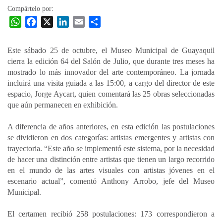
Compártelo por:
W
F
X
L
E
C
h
a
i
m
o
a
c
n
a
m
Este sábado 25 de octubre, el Museo Municipal de Guayaquil
t
e
k
i
p
cierra la edición 64 del Salón de Julio, que durante tres meses ha
s
b
e
l
a
mostrado lo más innovador del arte contemporáneo. La jornada
A
o
d
r
incluirá una visita guiada a las 15:00, a cargo del director de este
p
o
I
t
espacio, Jorge Aycart, quien comentará las 25 obras seleccionadas
que aún permanecen en exhibición.
p
k
n
i
r
A diferencia de años anteriores, en esta edición las postulaciones
se dividieron en dos categorías: artistas emergentes y artistas con
trayectoria. “Este año se implementó este sistema, por la necesidad
de hacer una distinción entre artistas que tienen un largo recorrido
en el mundo de las artes visuales con artistas jóvenes en el
escenario actual”, comentó Anthony Arrobo, jefe del Museo
Municipal.
El certamen recibió 258 postulaciones: 173 correspondieron a