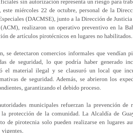
p
ificiales sin autorización representa un riesgo para tra
a
, este miércoles 22 de octubre, personal de la Direc
r
speciales (DACMSE), junto a la Dirección de Justicia
t
(ACM), realizaron un operativo preventivo en la Bah
i
ión de artículos pirotécnicos en lugares no habilitados.
r
ón, se detectaron comercios informales que vendían p
as de seguridad, lo que podría haber generado in
ó el material ilegal y se clausuró un local que in
mativas de seguridad. Además, se abrieron los exped
ndientes, garantizando el debido proceso.
autoridades municipales refuerzan la prevención de r
 la protección de la comunidad. La Alcaldía de Gua
o de pirotecnia solo pueden realizarse en lugares aut
 vigentes.