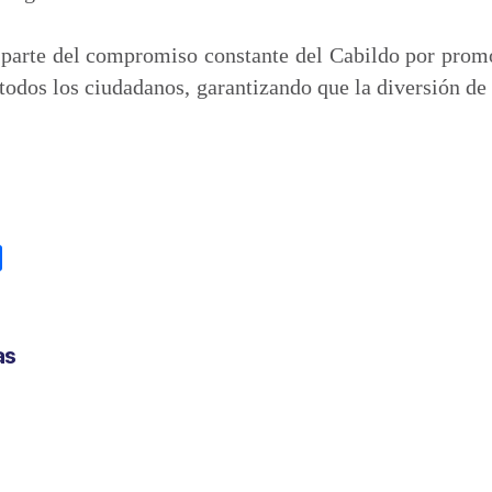
parte del compromiso constante del Cabildo por prom
 todos los ciudadanos, garantizando que la diversión de
C
o
m
p
as
a
r
t
i
r