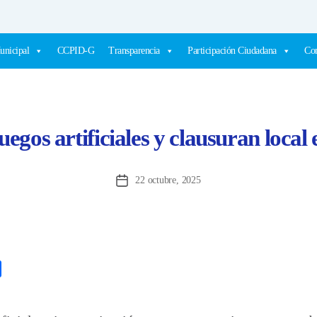
unicipal
CCPID-G
Transparencia
Participación Ciudadana
Com
uegos artificiales y clausuran local 
22 octubre, 2025
Fecha
de
la
entrada
C
o
m