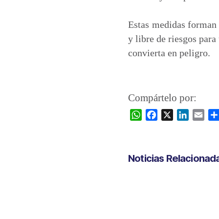
Estas medidas forman 
y libre de riesgos para
convierta en peligro.
Compártelo por:
W
F
X
L
E
h
a
i
m
a
c
n
a
t
e
k
i
Noticias Relacionad
s
b
e
l
A
o
d
p
o
I
p
k
n