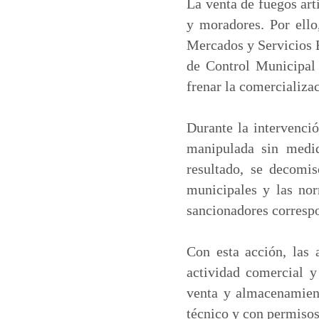
t
e
k
i
La venta de fuegos art
s
b
e
l
y moradores. Por ello
A
o
d
Mercados y Servicios E
p
o
I
de Control Municipal 
p
k
n
frenar la comercializac
Durante la intervenci
manipulada sin medid
resultado, se decomis
municipales y las nor
sancionadores correspo
Con esta acción, las 
actividad comercial y
venta y almacenamient
técnico y con permisos