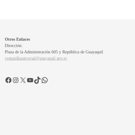
Otros Enlaces
Dirección:
Plaza de la Administración 605 y República de Guayaquil
ventanillauniversal@guayaquil.gov.ec
Facebook
Instagram
X
YouTube
TikTok
WhatsApp