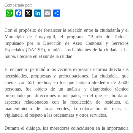
Compártelo por:
W
F
X
L
E
C
h
a
i
m
o
a
c
n
a
m
Con el propósito de fortalecer la relación entre la ciudadanía y el
t
e
k
i
p
Municipio de Guayaquil, el programa “Barrio de Todos”,
s
b
e
l
a
impulsado por la Dirección de Aseo Cantonal y Servicios
A
o
d
r
Especiales (DACSE), reunió a los habitantes de la ciudadela La
p
o
I
t
Saiba, ubicada en el sur de la ciudad.
p
k
n
i
El encuentro permitió a los vecinos expresar de forma directa sus
r
necesidades, propuestas y preocupaciones. La ciudadela, que
cuenta con 651 predios, en los que habitan alrededor de 2.600
personas, fue objeto de un análisis y diagnóstico técnico
presentado por direcciones municipales, en el que se abordaron
aspectos relacionados con la recolección de residuos, el
mantenimiento de áreas verdes, la colocación de rejas, la
vigilancia, el respeto a las ordenanzas y otros servicios.
Durante el diálogo, los moradores coincidieron en la importancia