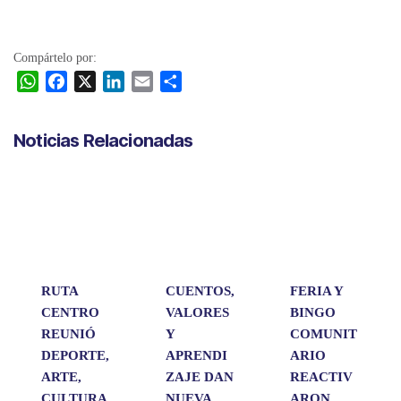
Compártelo por:
W
F
X
L
E
C
h
a
i
m
o
a
c
n
a
m
Noticias Relacionadas
t
e
k
i
p
s
b
e
l
a
A
o
d
r
p
o
I
t
p
k
n
i
r
RUTA
CUENTOS,
FERIA Y
CENTRO
VALORES
BINGO
REUNIÓ
Y
COMUNIT
DEPORTE,
APRENDI
ARIO
ARTE,
ZAJE DAN
REACTIV
CULTURA
NUEVA
ARON