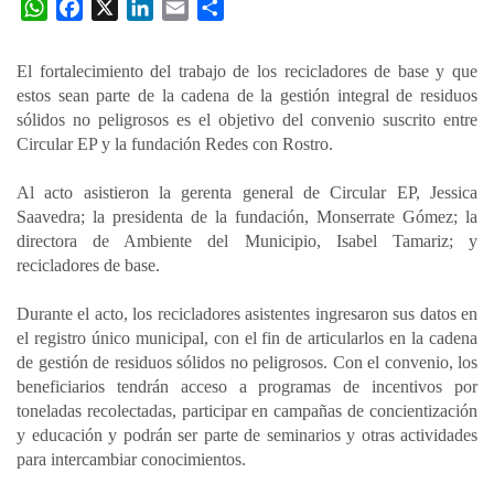
W
F
X
L
E
C
h
a
i
m
o
a
c
n
a
m
El fortalecimiento del trabajo de los recicladores de base y que
t
e
k
i
p
estos sean parte de la cadena de la gestión integral de residuos
s
b
e
l
a
sólidos no peligrosos es el objetivo del convenio suscrito entre
A
o
d
r
Circular EP y la fundación Redes con Rostro.
p
o
I
t
Al acto asistieron la gerenta general de Circular EP, Jessica
p
k
n
i
Saavedra; la presidenta de la fundación, Monserrate Gómez; la
r
directora de Ambiente del Municipio, Isabel Tamariz; y
recicladores de base.
Durante el acto, los recicladores asistentes ingresaron sus datos en
el registro único municipal, con el fin de articularlos en la cadena
de gestión de residuos sólidos no peligrosos. Con el convenio, los
beneficiarios tendrán acceso a programas de incentivos por
toneladas recolectadas, participar en campañas de concientización
y educación y podrán ser parte de seminarios y otras actividades
para intercambiar conocimientos.