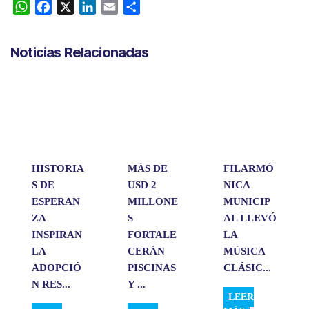
W
F
X
L
E
C
h
a
i
m
o
a
c
n
a
m
Noticias Relacionadas
t
e
k
i
p
s
b
e
l
a
A
o
d
r
p
o
I
t
p
k
n
i
r
HISTORIA
MÁS DE
FILARMÓ
S DE
USD 2
NICA
ESPERAN
MILLONE
MUNICIP
ZA
S
AL LLEVÓ
INSPIRAN
FORTALE
LA
LA
CERÁN
MÚSICA
ADOPCIÓ
PISCINAS
CLÁSIC...
N RES...
Y ...
LEER