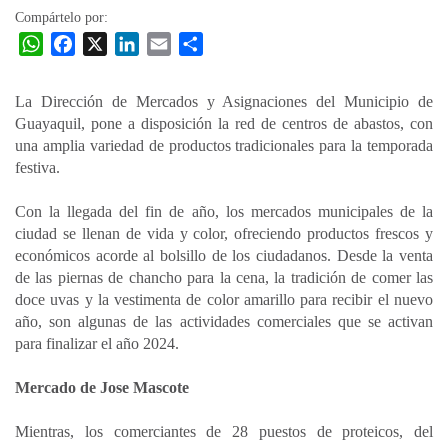
Compártelo por:
W
F
X
L
E
C
h
a
i
m
o
a
c
n
a
m
La Dirección de Mercados y Asignaciones del Municipio de
t
e
k
i
p
Guayaquil, pone a disposición la red de centros de abastos, con
s
b
e
l
a
una amplia variedad de productos tradicionales para la temporada
A
o
d
r
festiva.
p
o
I
t
Con la llegada del fin de año, los mercados municipales de la
p
k
n
i
ciudad se llenan de vida y color, ofreciendo productos frescos y
r
económicos acorde al bolsillo de los ciudadanos. Desde la venta
de las piernas de chancho para la cena, la tradición de comer las
doce uvas y la vestimenta de color amarillo para recibir el nuevo
año, son algunas de las actividades comerciales que se activan
para finalizar el año 2024.
Mercado de Jose Mascote
Mientras, los comerciantes de 28 puestos de proteicos, del