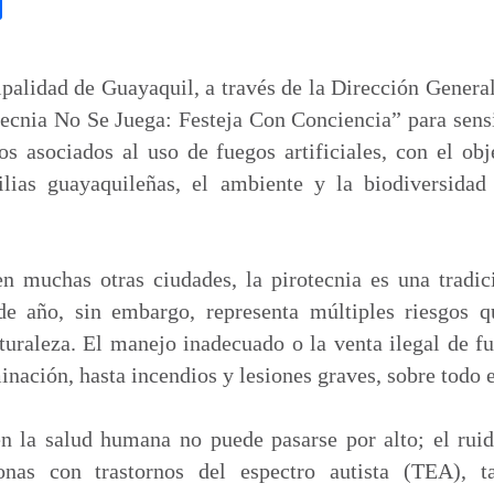
C
o
m
p
palidad de Guayaquil, a través de la Dirección Genera
a
cnia No Se Juega: Festeja Con Conciencia” para sensi
r
os asociados al uso de fuegos artificiales, con el obj
t
ilias guayaquileñas, el ambiente y la biodiversidad
i
r
 muchas otras ciudades, la pirotecnia es una tradi
de año, sin embargo, representa múltiples riesgos q
uraleza. El manejo inadecuado o la venta ilegal de fu
nación, hasta incendios y lesiones graves, sobre todo 
 la salud humana no puede pasarse por alto; el ruid
nas con trastornos del espectro autista (TEA), t