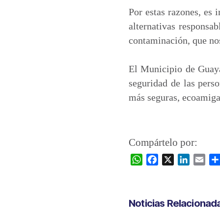
Por estas razones, es 
alternativas responsa
contaminación, que nos
El Municipio de Guaya
seguridad de las perso
más seguras, ecoamiga
Compártelo por:
W
F
X
L
E
h
a
i
m
a
c
n
a
t
e
k
i
Noticias Relacionad
s
b
e
l
A
o
d