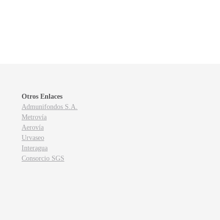
Otros Enlaces
Admunifondos S.A.
Metrovía
Aerovía
Urvaseo
Interagua
Consorcio SGS