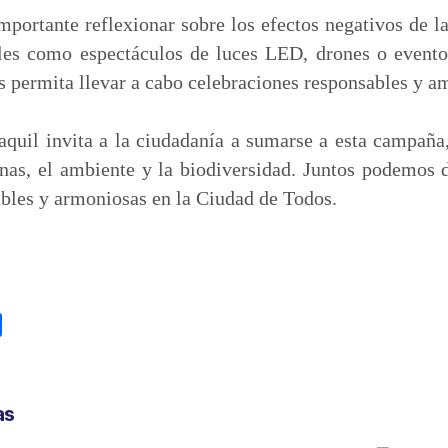
importante reflexionar sobre los efectos negativos de la
bles como espectáculos de luces LED, drones o eventos
 permita llevar a cabo celebraciones responsables y a
quil invita a la ciudadanía a sumarse a esta campaña,
nas, el ambiente y la biodiversidad. Juntos podemos d
bles y armoniosas en la Ciudad de Todos.
C
o
m
p
as
a
r