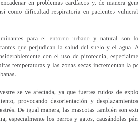
sencadenar en problemas cardíacos y, de manera gene
así como dificultad respiratoria en pacientes vulnera
aminantes para el entorno urbano y natural son l
lotantes que perjudican la salud del suelo y el agua.
nsiderablemente con el uso de pirotecnia, especialm
ltas temperaturas y las zonas secas incrementan la p
rbanas.
vestre se ve afectada, ya que fuertes ruidos de expl
iento, provocando desorientación y desplazamientos
 estrés. De igual manera, las mascotas también son ex
nia, especialmente los perros y gatos, causándoles pán