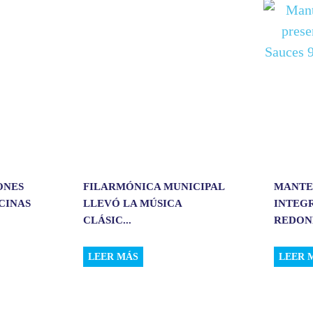
t
i
r
ONES
FILARMÓNICA MUNICIPAL
MANTE
CINAS
LLEVÓ LA MÚSICA
INTEGR
CLÁSIC...
REDOND
LEER MÁS
LEER 