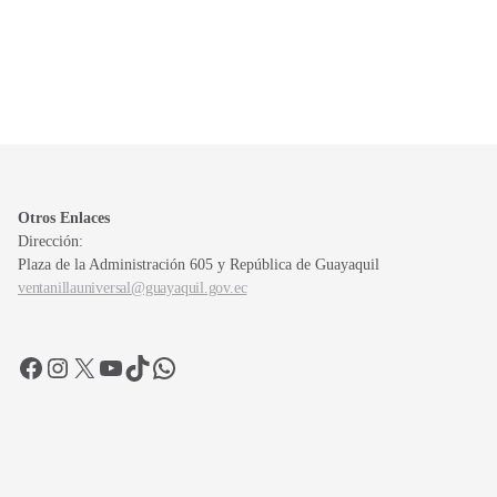
Otros Enlaces
Dirección:
Plaza de la Administración 605 y República de Guayaquil
ventanillauniversal@guayaquil.gov.ec
Facebook
Instagram
X
YouTube
TikTok
WhatsApp