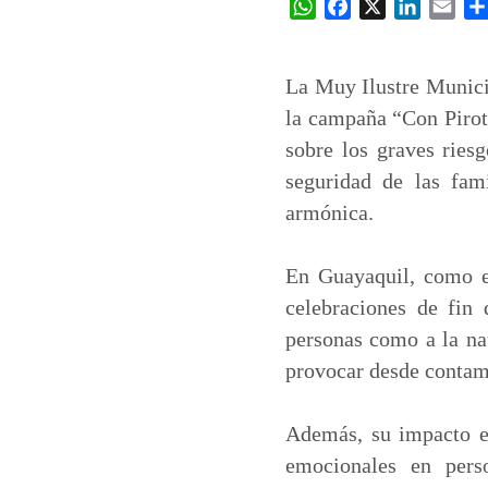
W
F
X
L
E
h
a
i
m
a
c
n
a
t
e
k
i
La Muy Ilustre Munici
s
b
e
l
la campaña “Con Pirote
A
o
d
sobre los graves riesg
p
o
I
seguridad de las fam
p
k
n
armónica.
En Guayaquil, como en
celebraciones de fin 
personas como a la nat
provocar desde contami
Además, su impacto en
emocionales en perso