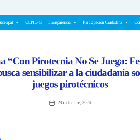
unicipal
CCPID-G
Transparencia
Participación Ciudadana
Com
 “Con Pirotecnia No Se Juega: Fes
usca sensibilizar a la ciudadanía so
juegos pirotécnicos
28 diciembre, 2024
Fecha
de
la
entrada