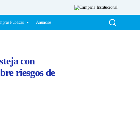
pras Públicas
Anuncios
teja con
bre riesgos de