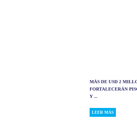
p
o
I
p
k
n
MÁS DE USD 2 MILL
FORTALECERÁN PIS
Y ...
LEER MÁS