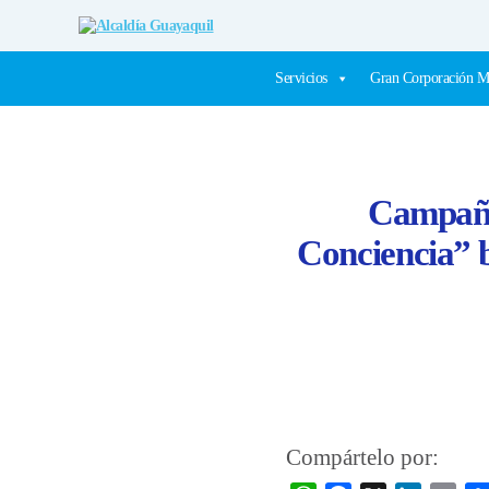
Alcaldía
Guayaquil
Servicios
Gran Corporación M
Campaña
Conciencia” b
Compártelo por: