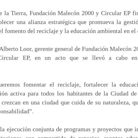
m
p
e la Tierra, Fundación Malecón 2000 y Circular EP f
a
blecer una alianza estratégica que promueva la gestió
r
el fomento del reciclaje y la educación ambiental en el
t
i
 Alberto Loor, gerente general de Fundación Malecón 2
r
Circular EP, en un acto que se llevó a cabo en 
eremos fomentar el reciclaje, fortalecer la educac
ción activa para todos los habitantes de la Ciudad 
 crezcan en una ciudad que cuida de su naturaleza, q
onsabilidad”.
la ejecución conjunta de programas y proyectos que in
citaciones, uso compartido de espacios, eventos edu