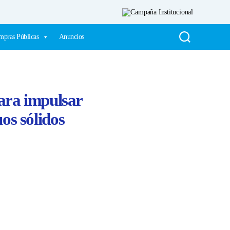
pras Públicas
Anuncios
ara impulsar
os sólidos