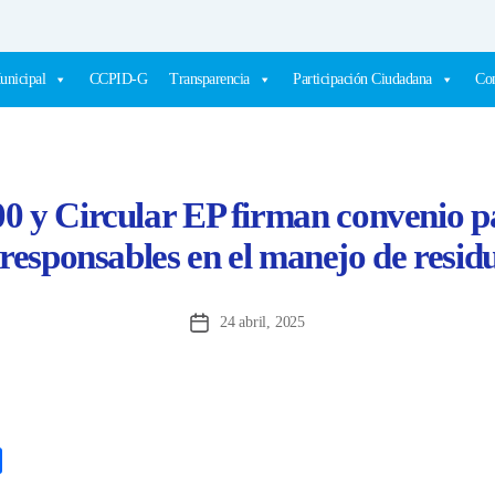
unicipal
CCPID-G
Transparencia
Participación Ciudadana
Com
0 y Circular EP firman convenio p
 responsables en el manejo de residu
24 abril, 2025
Fecha
de
la
entrada
C
o