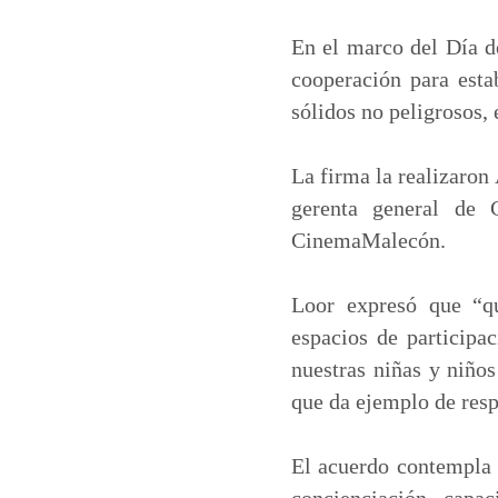
a
c
n
a
t
e
k
i
En el marco del Día d
s
b
e
l
cooperación para esta
A
o
d
sólidos no peligrosos, 
p
o
I
p
k
n
La firma la realizaron
gerenta general de 
CinemaMalecón.
Loor expresó que “qu
espacios de participa
nuestras niñas y niños
que da ejemplo de resp
El acuerdo contempla 
concienciación, capa