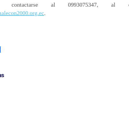
de contactarse al 0993075347, al cor
alecon2000.org.ec
.
C
o
m
p
as
a
r
t
i
r