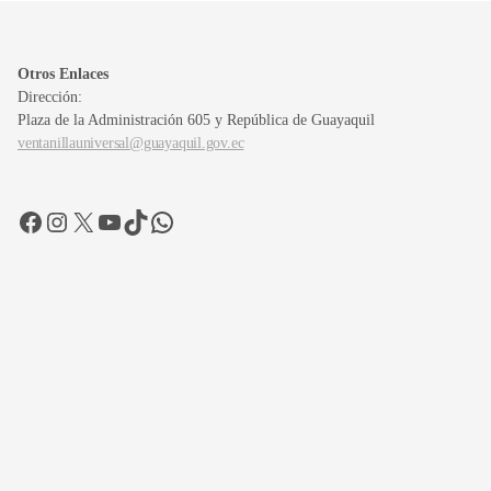
Otros Enlaces
Dirección:
Plaza de la Administración 605 y República de Guayaquil
ventanillauniversal@guayaquil.gov.ec
Facebook
Instagram
X
YouTube
TikTok
WhatsApp