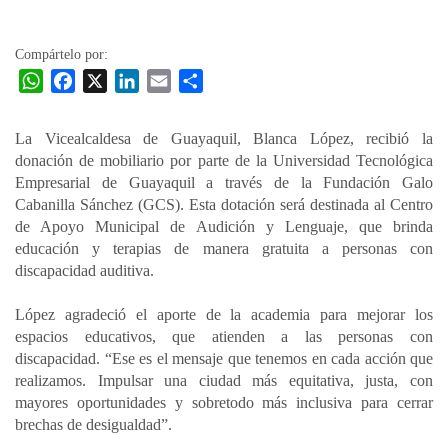
la
entrada
Compártelo por:
W
F
X
L
E
C
h
a
i
m
o
a
c
n
a
m
La Vicealcaldesa de Guayaquil, Blanca López, recibió la
t
e
k
i
p
donación de mobiliario por parte de la Universidad Tecnológica
s
b
e
l
a
Empresarial de Guayaquil a través de la Fundación Galo
A
o
d
r
Cabanilla Sánchez (GCS). Esta dotación será destinada al Centro
p
o
I
t
de Apoyo Municipal de Audición y Lenguaje, que brinda
educación y terapias de manera gratuita a personas con
p
k
n
i
discapacidad auditiva.
r
López agradeció el aporte de la academia para mejorar los
espacios educativos, que atienden a las personas con
discapacidad. “Ese es el mensaje que tenemos en cada acción que
realizamos. Impulsar una ciudad más equitativa, justa, con
mayores oportunidades y sobretodo más inclusiva para cerrar
brechas de desigualdad”.