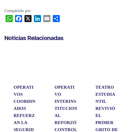
Compártelo por:
W
F
X
L
E
C
h
a
i
m
o
a
c
n
a
m
Noticias Relacionadas
t
e
k
i
p
s
b
e
l
a
A
o
d
r
p
o
I
t
p
k
n
i
r
OPERATI
OPERATI
TEATRO
VOS
VO
ESTUDIA
COORDIN
INTERINS
NTIL
ADOS
TITUCION
REVIVIÓ
REFUERZ
AL
EL
AN LA
REFORZÓ
PRIMER
SEGURID
CONTROL
GRITO DE