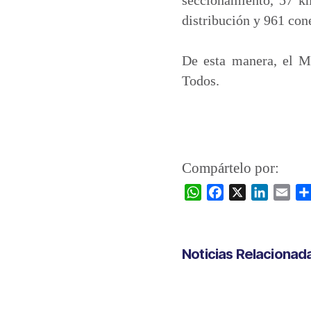
distribución y 961 con
De esta manera, el Mu
Todos.
Compártelo por:
W
F
X
L
E
h
a
i
m
a
c
n
a
t
e
k
i
Noticias Relacionad
s
b
e
l
A
o
d
p
o
I
p
k
n