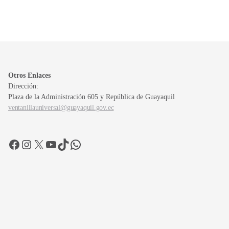
Otros Enlaces
Dirección:
Plaza de la Administración 605 y República de Guayaquil
ventanillauniversal@guayaquil.gov.ec
Facebook
Instagram
X
YouTube
TikTok
WhatsApp