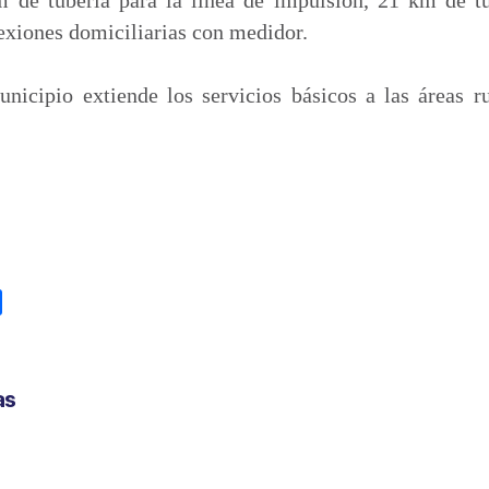
exiones domiciliarias con medidor.
nicipio extiende los servicios básicos a las áreas r
C
o
m
p
as
a
r
t
i