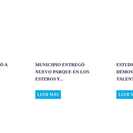
r
Ó A
MUNICIPIO ENTREGÓ
ESTUD
NUEVO PARQUE EN LOS
DEMOS
ESTEROS Y...
TALENT
LEER MÁS
LEER 