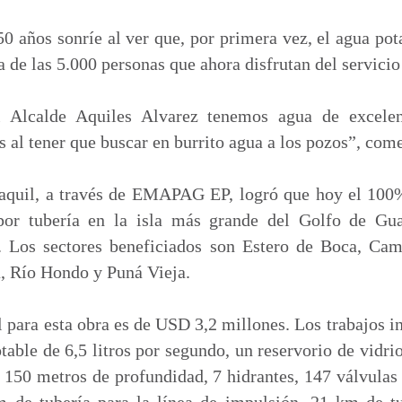
m
p
 años sonríe al ver que, por primera vez, el agua pota
a
a de las 5.000 personas que ahora disfrutan del servicio 
r
t
 Alcalde Aquiles Alvarez tenemos agua de excelen
i
al tener que buscar en burrito agua a los pozos”, comen
r
aquil, a través de EMAPAG EP, logró que hoy el 100%
por tubería en la isla más grande del Golfo de Gua
. Los sectores beneficiados son Estero de Boca, Cam
a, Río Hondo y Puná Vieja.
 para esta obra es de USD 3,2 millones. Los trabajos i
table de 6,5 litros por segundo, un reservorio de vidrio
50 metros de profundidad, 7 hidrantes, 147 válvulas 
 de tubería para la línea de impulsión, 21 km de tu