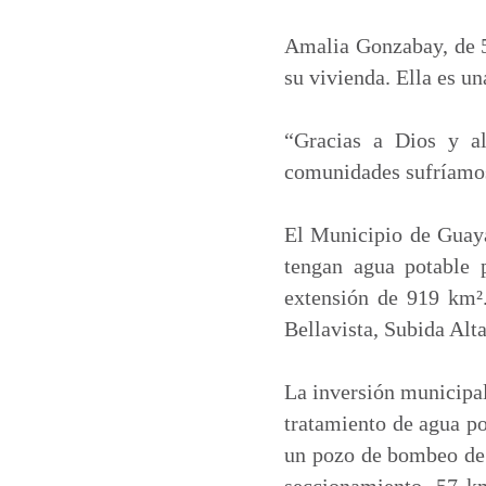
a
c
n
a
t
e
k
i
Amalia Gonzabay, de 50
s
b
e
l
su vivienda. Ella es un
A
o
d
p
o
I
“Gracias a Dios y al
p
k
n
comunidades sufríamos 
El Municipio de Guay
tengan agua potable 
extensión de 919 km²
Bellavista, Subida Alt
La inversión municipal
tratamiento de agua po
un pozo de bombeo de 1
seccionamiento, 57 km