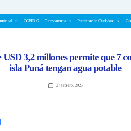
unicipal
CCPID-G
Transparencia
Participación Ciudadana
Com
e USD 3,2 millones permite que 7 c
isla Puná tengan agua potable
27 febrero, 2025
Fecha
de
la
entrada
C
o