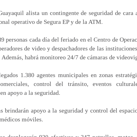
m
p
uayaquil alista un contingente de seguridad de cara a
a
rsonal operativo de Segura EP y de la ATM.
r
t
89 personas cada día del feriado en el Centro de Operac
i
peradores de video y despachadores de las institucione
r
a. Además, habrá monitoreo 24/7 de cámaras de videovig
egados 1.380 agentes municipales en zonas estratégic
merciales, control del tránsito, eventos culturale
 en apoyo a la seguridad.
 brindarán apoyo a la seguridad y control del espacio
amédicos móviles.
se desplegarán 930 efectivos y 347 patrullas, motos, 