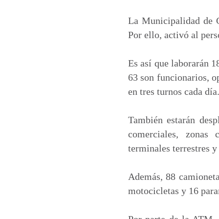
a
c
n
a
t
e
k
i
La Municipalidad de G
s
b
e
l
Por ello, activó al pe
A
o
d
p
o
I
Es así que laborarán 1
p
k
n
63 son funcionarios, o
en tres turnos cada dí
También estarán despl
comerciales, zonas co
terminales terrestres y
Además, 88 camionetas
motocicletas y 16 par
Por parte de la ATM, 