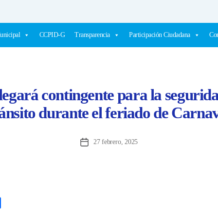
unicipal
CCPID-G
Transparencia
Participación Ciudadana
Com
legará contingente para la segurida
ánsito durante el feriado de Carna
27 febrero, 2025
Fecha
de
la
entrada
C
o