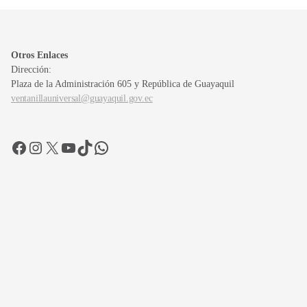
Otros Enlaces
Dirección:
Plaza de la Administración 605 y República de Guayaquil
ventanillauniversal@guayaquil.gov.ec
Facebook
Instagram
X
YouTube
TikTok
WhatsApp