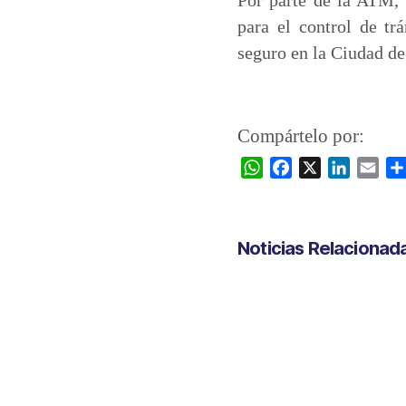
para el control de trá
seguro en la Ciudad de
Compártelo por:
W
F
X
L
E
h
a
i
m
a
c
n
a
t
e
k
i
Noticias Relacionad
s
b
e
l
A
o
d
p
o
I
p
k
n