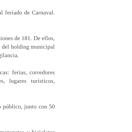
l feriado de Carnaval.
iones de 181. De ellos,
s del holding municipal
ilancia.
as: ferias, corredores
s, lugares turísticos,
 público, junto con 50
motonetas y bicicletas