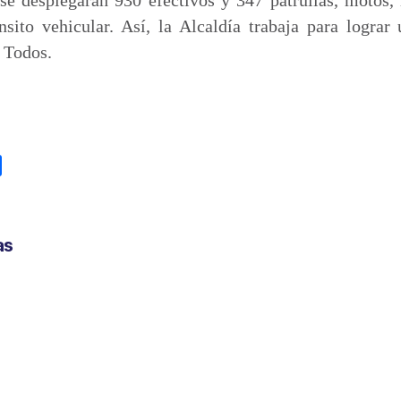
nsito vehicular. Así, la Alcaldía trabaja para logra
 Todos.
C
o
m
p
as
a
r
t
i
r