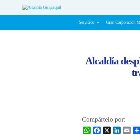
Alcaldía
Guayaquil
Servicios
Gran Corporación M
Alcaldía desp
tr
Compártelo por:
W
F
X
L
E
h
a
i
m