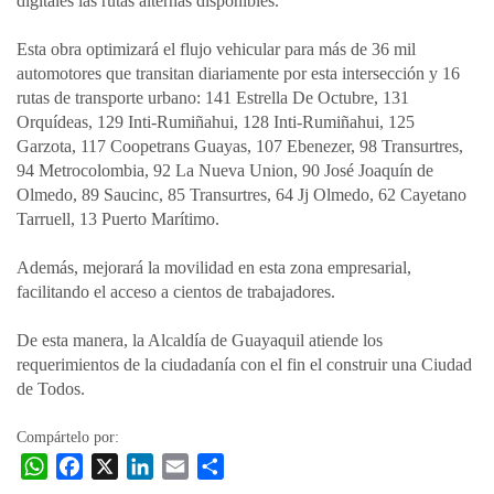
digitales las rutas alternas disponibles.
Esta obra optimizará el flujo vehicular para más de 36 mil
automotores que transitan diariamente por esta intersección y 16
rutas de transporte urbano: 141 Estrella De Octubre, 131
Orquídeas, 129 Inti-Rumiñahui, 128 Inti-Rumiñahui, 125
Garzota, 117 Coopetrans Guayas, 107 Ebenezer, 98 Transurtres,
94 Metrocolombia, 92 La Nueva Union, 90 José Joaquín de
Olmedo, 89 Saucinc, 85 Transurtres, 64 Jj Olmedo, 62 Cayetano
Tarruell, 13 Puerto Marítimo.
Además, mejorará la movilidad en esta zona empresarial,
facilitando el acceso a cientos de trabajadores.
De esta manera, la Alcaldía de Guayaquil atiende los
requerimientos de la ciudadanía con el fin el construir una Ciudad
de Todos.
Compártelo por:
W
F
X
L
E
C
h
a
i
m
o