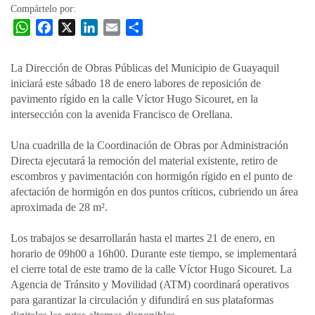
Compártelo por:
W
F
X
L
E
C
h
a
i
m
o
a
c
n
a
m
La Dirección de Obras Públicas del Municipio de Guayaquil
t
e
k
i
p
iniciará este sábado 18 de enero labores de reposición de
s
b
e
l
a
pavimento rígido en la calle Víctor Hugo Sicouret, en la
A
o
d
r
intersección con la avenida Francisco de Orellana.
p
o
I
t
Una cuadrilla de la Coordinación de Obras por Administración
p
k
n
i
Directa ejecutará la remoción del material existente, retiro de
r
escombros y pavimentación con hormigón rígido en el punto de
afectación de hormigón en dos puntos críticos, cubriendo un área
aproximada de 28 m².
Los trabajos se desarrollarán hasta el martes 21 de enero, en
horario de 09h00 a 16h00. Durante este tiempo, se implementará
el cierre total de este tramo de la calle Víctor Hugo Sicouret. La
Agencia de Tránsito y Movilidad (ATM) coordinará operativos
para garantizar la circulación y difundirá en sus plataformas