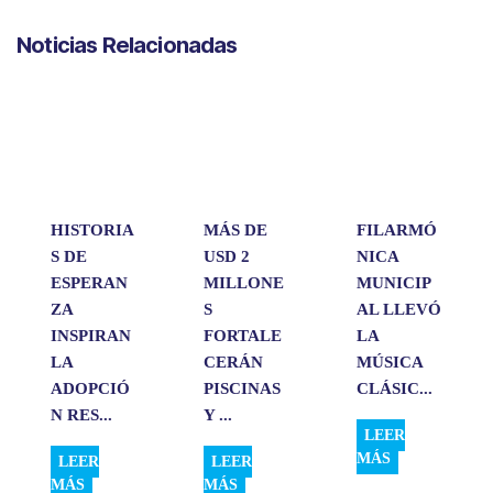
a
c
n
a
m
Noticias Relacionadas
t
e
k
i
p
s
b
e
l
a
A
o
d
r
p
o
I
t
p
k
n
i
r
HISTORIA
MÁS DE
FILARMÓ
S DE
USD 2
NICA
ESPERAN
MILLONE
MUNICIP
ZA
S
AL LLEVÓ
INSPIRAN
FORTALE
LA
LA
CERÁN
MÚSICA
ADOPCIÓ
PISCINAS
CLÁSIC...
N RES...
Y ...
LEER
MÁS
LEER
LEER
MÁS
MÁS