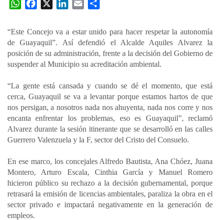
W
F
X
L
E
C
h
a
i
m
o
a
c
n
a
m
“Este Concejo va a estar unido para hacer respetar la autonomía
t
e
k
i
p
de Guayaquil”. Así defendió el Alcalde Aquiles Alvarez la
s
b
e
l
a
posición de su administración, frente a la decisión del Gobierno de
A
o
d
r
suspender al Municipio su acreditación ambiental.
p
o
I
t
“La gente está cansada y cuando se dé el momento, que está
p
k
n
i
cerca, Guayaquil se va a levantar porque estamos hartos de que
r
nos persigan, a nosotros nada nos ahuyenta, nada nos corre y nos
encanta enfrentar los problemas, eso es Guayaquil”, reclamó
Alvarez durante la sesión itinerante que se desarrolló en las calles
Guerrero Valenzuela y la F, sector del Cristo del Consuelo.
En ese marco, los concejales Alfredo Bautista, Ana Chóez, Juana
Montero, Arturo Escala, Cinthia García y Manuel Romero
hicieron público su rechazo a la decisión gubernamental, porque
retrasará la emisión de licencias ambientales, paraliza la obra en el
sector privado e impactará negativamente en la generación de
empleos.