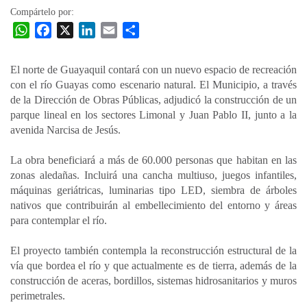
Compártelo por:
W
F
X
L
E
C
h
a
i
m
o
a
c
n
a
m
El norte de Guayaquil contará con un nuevo espacio de recreación
t
e
k
i
p
con el río Guayas como escenario natural. El Municipio, a través
s
b
e
l
a
de la Dirección de Obras Públicas, adjudicó la construcción de un
A
o
d
r
parque lineal en los sectores Limonal y Juan Pablo II, junto a la
p
o
I
t
avenida Narcisa de Jesús.
p
k
n
i
La obra beneficiará a más de 60.000 personas que habitan en las
r
zonas aledañas. Incluirá una cancha multiuso, juegos infantiles,
máquinas geriátricas, luminarias tipo LED, siembra de árboles
nativos que contribuirán al embellecimiento del entorno y áreas
para contemplar el río.
El proyecto también contempla la reconstrucción estructural de la
vía que bordea el río y que actualmente es de tierra, además de la
construcción de aceras, bordillos, sistemas hidrosanitarios y muros
perimetrales.