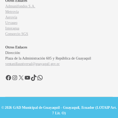
Otros Enlaces
Admunifondos S.A.
Metrovía
Aerovía
Urvaseo
Interagua
Consorcio SGS
Otros Enlaces
Dirección:
Plaza de la Administración 605 y República de Guayaquil
ventanillauniversal@guayaquil.gov.ec
Facebook
Instagram
X
YouTube
TikTok
WhatsApp
© 2026 GAD Municipal de Guayaquil - Guayaquil, Ecuador (LOTAIP Art.
7 Lit. O)