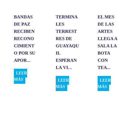
r
BANDAS
TERMINA
EL MES
DE PAZ
LES
DE LAS
RECIBEN
TERREST
ARTES
RECONO
RES DE
LLEGA A
CIMIENT
GUAYAQU
SALA LA
O POR SU
IL
BOTA
APOR...
ESPERAN
CON
LA VI...
TEA...
LEER
MÁS
LEER
LEER
MÁS
MÁS