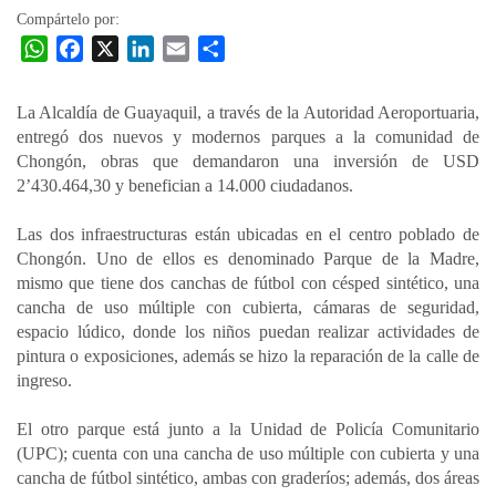
Compártelo por:
W
F
X
L
E
C
h
a
i
m
o
a
c
n
a
m
La Alcaldía de Guayaquil, a través de la Autoridad Aeroportuaria,
t
e
k
i
p
entregó dos nuevos y modernos parques a la comunidad de
s
b
e
l
a
Chongón, obras que demandaron una inversión de USD
A
o
d
r
2’430.464,30 y benefician a 14.000 ciudadanos.
p
o
I
t
Las dos infraestructuras están ubicadas en el centro poblado de
p
k
n
i
Chongón. Uno de ellos es denominado Parque de la Madre,
r
mismo que tiene dos canchas de fútbol con césped sintético, una
cancha de uso múltiple con cubierta, cámaras de seguridad,
espacio lúdico, donde los niños puedan realizar actividades de
pintura o exposiciones, además se hizo la reparación de la calle de
ingreso.
El otro parque está junto a la Unidad de Policía Comunitario
(UPC); cuenta con una cancha de uso múltiple con cubierta y una
cancha de fútbol sintético, ambas con graderíos; además, dos áreas