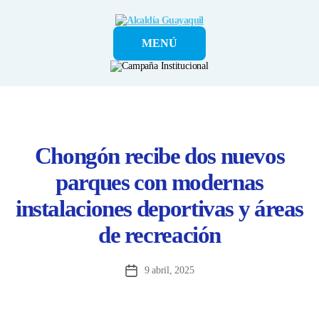
Alcaldía
MENÚ
Guayaquil
Chongón recibe dos nuevos
parques con modernas
instalaciones deportivas y áreas
de recreación
9 abril, 2025
Fecha
de
la
entrada