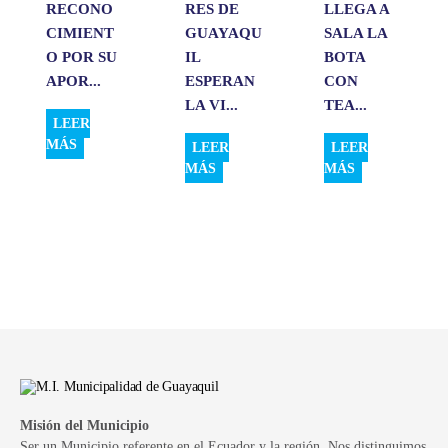
RECONO
RES DE
LLEGA A
CIMIENT
GUAYAQU
SALA LA
O POR SU
IL
BOTA
APOR...
ESPERAN
CON
LA VI...
TEA...
LEER
MÁS
LEER
LEER
MÁS
MÁS
Misión del Municipio
Ser un Municipio referente en el Ecuador y la región. Nos distinguimos