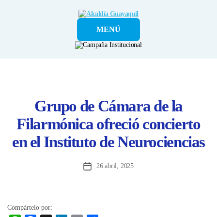
Alcaldía
MENÚ
Guayaquil
Grupo de Cámara de la
Filarmónica ofreció concierto
en el Instituto de Neurociencias
26 abril, 2025
Fecha
de
la
entrada
Compártelo por: