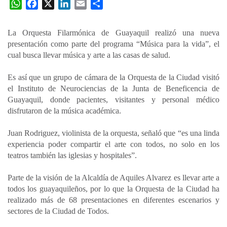
W
F
X
L
E
C
h
a
i
m
o
a
c
n
a
m
La Orquesta Filarmónica de Guayaquil realizó una nueva
t
e
k
i
p
presentación como parte del programa “Música para la vida”, el
s
b
e
l
a
cual busca llevar música y arte a las casas de salud.
A
o
d
r
p
o
I
t
Es así que un grupo de cámara de la Orquesta de la Ciudad visitó
el Instituto de Neurociencias de la Junta de Beneficencia de
p
k
n
i
Guayaquil, donde pacientes, visitantes y personal médico
r
disfrutaron de la música académica.
Juan Rodriguez, violinista de la orquesta, señaló que “es una linda
experiencia poder compartir el arte con todos, no solo en los
teatros también las iglesias y hospitales”.
Parte de la visión de la Alcaldía de Aquiles Alvarez es llevar arte a
todos los guayaquileños, por lo que la Orquesta de la Ciudad ha
realizado más de 68 presentaciones en diferentes escenarios y
sectores de la Ciudad de Todos.