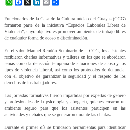
W
F
X
L
E
C
h
a
i
m
o
a
c
n
a
m
Funcionarios de la Casa de la Cultura núcleo del Guayas (CCG)
t
e
k
i
p
formaron parte de la iniciativa “Espacios Laborales Libres de
s
b
e
l
a
Violencia”, cuyo objetivo es promover ambientes de trabajo libres
A
o
d
r
de cualquier forma de acoso o discriminación.
p
o
I
t
En el salón Manuel Rendón Seminario de la CCG, los asistentes
p
k
n
i
recibieron charlas informativas y talleres en los que se abordaron
r
temas como la detección temprana de situaciones de acoso y los
tipos de violencia laboral, así como los protocolos de denuncia,
con el objetivo de garantizar la seguridad y el respeto de los
derechos de los trabajadores.
Las jornadas formativas fueron impartidas por expertas de género
y profesionales de la psicología y abogacía, quienes crearon un
ambiente seguro para que los asistentes participen en las
actividades y debates que se generaron durante las charlas.
Durante el primer día se brindaron herramientas para identificar