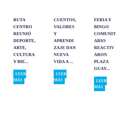
p
k
n
i
r
RUTA
CUENTOS,
FERIA Y
CENTRO
VALORES
BINGO
REUNIÓ
Y
COMUNIT
DEPORTE,
APRENDI
ARIO
ARTE,
ZAJE DAN
REACTIV
CULTURA
NUEVA
ARON
Y BIE...
VIDA A ...
PLAZA
GUAY...
LEER
LEER
MÁS
MÁS
LEER
MÁS