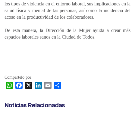
los tipos de violencia en el entorno laboral, sus implicaciones en la
salud física y mental de las personas, así como la incidencia del
acoso en la productividad de los colaboradores.
De esta manera, la Dirección de la Mujer ayuda a crear más
espacios laborales sanos en la Ciudad de Todos.
Compártelo por:
W
F
X
L
E
C
h
a
i
m
o
a
c
n
a
m
Noticias Relacionadas
t
e
k
i
p
s
b
e
l
a
A
o
d
r
p
o
I
t