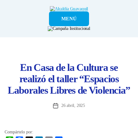
Alcaldía
MENÚ
Guayaquil
En Casa de la Cultura se
realizó el taller “Espacios
Laborales Libres de Violencia”
26 abril, 2025
Fecha
de
la
entrada
Compártelo por: