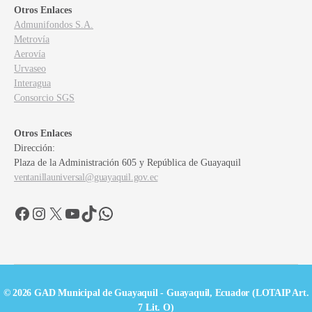
Otros Enlaces
Admunifondos S.A.
Metrovía
Aerovía
Urvaseo
Interagua
Consorcio SGS
Otros Enlaces
Dirección:
Plaza de la Administración 605 y República de Guayaquil
ventanillauniversal@guayaquil.gov.ec
Facebook
Instagram
X
YouTube
TikTok
WhatsApp
© 2026 GAD Municipal de Guayaquil - Guayaquil, Ecuador (LOTAIP Art.
7 Lit. O)