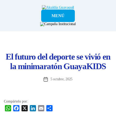
Alcaldía
MENÚ
Guayaquil
El futuro del deporte se vivió en
la minimaratón GuayaKIDS
5 octubre, 2025
Fecha
de
la
entrada
Compártelo por:
W
F
X
L
E
C
h
a
i
m
o