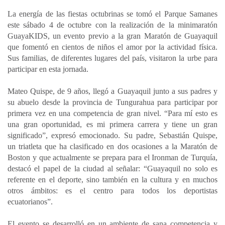
a
c
n
a
m
La energía de las fiestas octubrinas se tomó el Parque Samanes
t
e
k
i
p
este sábado 4 de octubre con la realización de la minimaratón
s
b
e
l
a
GuayaKIDS, un evento previo a la gran Maratón de Guayaquil
A
o
d
r
que fomentó en cientos de niños el amor por la actividad física.
p
o
I
t
Sus familias, de diferentes lugares del país, visitaron la urbe para
participar en esta jornada.
p
k
n
i
r
Mateo Quispe, de 9 años, llegó a Guayaquil junto a sus padres y
su abuelo desde la provincia de Tungurahua para participar por
primera vez en una competencia de gran nivel. “Para mí esto es
una gran oportunidad, es mi primera carrera y tiene un gran
significado”, expresó emocionado. Su padre, Sebastián Quispe,
un triatleta que ha clasificado en dos ocasiones a la Maratón de
Boston y que actualmente se prepara para el Ironman de Turquía,
destacó el papel de la ciudad al señalar: “Guayaquil no solo es
referente en el deporte, sino también en la cultura y en muchos
otros ámbitos: es el centro para todos los deportistas
ecuatorianos”.
El evento se desarrolló en un ambiente de sana competencia y