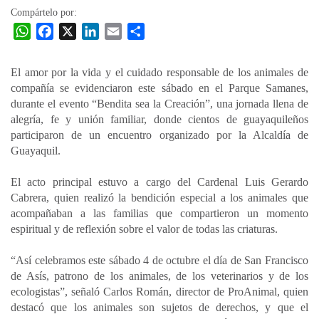
Compártelo por:
W
F
X
L
E
C
h
a
i
m
o
a
c
n
a
m
El amor por la vida y el cuidado responsable de los animales de
t
e
k
i
p
compañía se evidenciaron este sábado en el Parque Samanes,
s
b
e
l
a
durante el evento “Bendita sea la Creación”, una jornada llena de
A
o
d
r
alegría, fe y unión familiar, donde cientos de guayaquileños
p
o
I
t
participaron de un encuentro organizado por la Alcaldía de
Guayaquil.
p
k
n
i
r
El acto principal estuvo a cargo del Cardenal Luis Gerardo
Cabrera, quien realizó la bendición especial a los animales que
acompañaban a las familias que compartieron un momento
espiritual y de reflexión sobre el valor de todas las criaturas.
“Así celebramos este sábado 4 de octubre el día de San Francisco
de Asís, patrono de los animales, de los veterinarios y de los
ecologistas”, señaló Carlos Román, director de ProAnimal, quien
destacó que los animales son sujetos de derechos, y que el