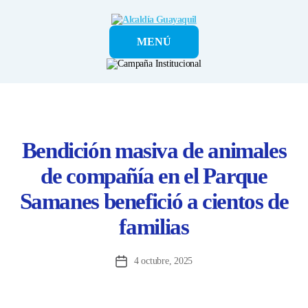
Alcaldía
MENÚ
Guayaquil
Bendición masiva de animales
de compañía en el Parque
Samanes benefició a cientos de
familias
4 octubre, 2025
Fecha
de
la
entrada