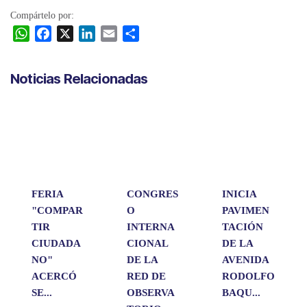
Compártelo por:
W
F
X
L
E
C
h
a
i
m
o
a
c
n
a
m
Noticias Relacionadas
t
e
k
i
p
s
b
e
l
a
A
o
d
r
p
o
I
t
p
k
n
i
r
FERIA
CONGRES
INICIA
"COMPAR
O
PAVIMEN
TIR
INTERNA
TACIÓN
CIUDADA
CIONAL
DE LA
NO"
DE LA
AVENIDA
ACERCÓ
RED DE
RODOLFO
SE...
OBSERVA
BAQU...