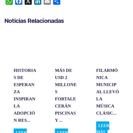
W
F
X
L
E
C
h
a
i
m
o
a
c
n
a
m
Noticias Relacionadas
t
e
k
i
p
s
b
e
l
a
A
o
d
r
p
o
I
t
p
k
n
i
r
HISTORIA
MÁS DE
FILARMÓ
S DE
USD 2
NICA
ESPERAN
MILLONE
MUNICIP
ZA
S
AL LLEVÓ
INSPIRAN
FORTALE
LA
LA
CERÁN
MÚSICA
ADOPCIÓ
PISCINAS
CLÁSIC...
N RES...
Y ...
LEER
MÁS
LEER
LEER