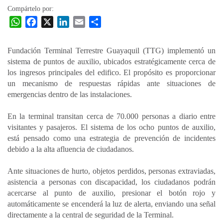
Compártelo por:
W
F
X
L
E
C
h
a
i
m
o
a
c
n
a
m
Fundación Terminal Terrestre Guayaquil (TTG) implementó un
t
e
k
i
p
sistema de puntos de auxilio, ubicados estratégicamente cerca de
s
b
e
l
a
los ingresos principales del edifico. El propósito es proporcionar
A
o
d
r
un mecanismo de respuestas rápidas ante situaciones de
p
o
I
t
emergencias dentro de las instalaciones.
p
k
n
i
En la terminal transitan cerca de 70.000 personas a diario entre
r
visitantes y pasajeros. El sistema de los ocho puntos de auxilio,
está pensado como una estrategia de prevención de incidentes
debido a la alta afluencia de ciudadanos.
Ante situaciones de hurto, objetos perdidos, personas extraviadas,
asistencia a personas con discapacidad, los ciudadanos podrán
acercarse al punto de auxilio, presionar el botón rojo y
automáticamente se encenderá la luz de alerta, enviando una señal
directamente a la central de seguridad de la Terminal.