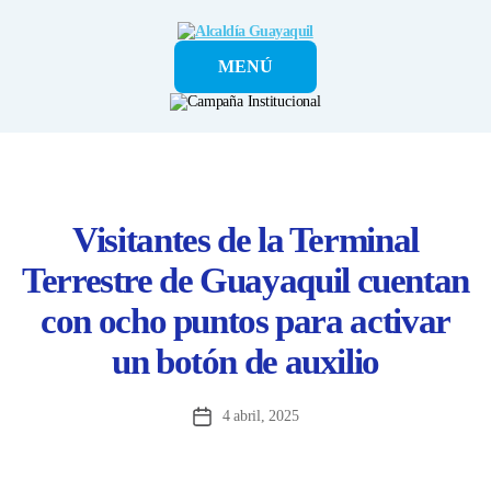
Alcaldía
MENÚ
Guayaquil
Visitantes de la Terminal
Terrestre de Guayaquil cuentan
con ocho puntos para activar
un botón de auxilio
4 abril, 2025
Fecha
de
la
entrada