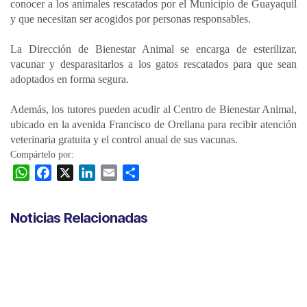
conocer a los animales rescatados por el Municipio de Guayaquil
y que necesitan ser acogidos por personas responsables.
La Dirección de Bienestar Animal se encarga de esterilizar,
vacunar y desparasitarlos a los gatos rescatados para que sean
adoptados en forma segura.
Además, los tutores pueden acudir al Centro de Bienestar Animal,
ubicado en la avenida Francisco de Orellana para recibir atención
veterinaria gratuita y el control anual de sus vacunas.
Compártelo por:
W
F
X
L
E
C
h
a
i
m
o
a
c
n
a
m
Noticias Relacionadas
t
e
k
i
p
s
b
e
l
a
A
o
d
r
p
o
I
t
p
k
n
i
r