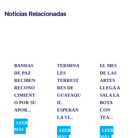
h
a
i
m
o
a
c
n
a
m
Noticias Relacionadas
t
e
k
i
p
s
b
e
l
a
A
o
d
r
p
o
I
t
p
k
n
i
r
BANDAS
TERMINA
EL MES
DE PAZ
LES
DE LAS
RECIBEN
TERREST
ARTES
RECONO
RES DE
LLEGA A
CIMIENT
GUAYAQU
SALA LA
O POR SU
IL
BOTA
APOR...
ESPERAN
CON
LA VI...
TEA...
LEER
MÁS
LEER
LEER
MÁS
MÁS