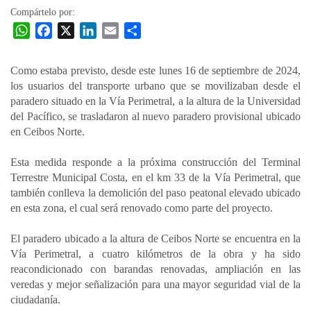
Compártelo por:
W
F
X
L
E
C
h
a
i
m
o
a
c
n
a
m
Como estaba previsto, desde este lunes 16 de septiembre de 2024,
t
e
k
i
p
los usuarios del transporte urbano que se movilizaban desde el
s
b
e
l
a
paradero situado en la Vía Perimetral, a la altura de la Universidad
A
o
d
r
del Pacífico, se trasladaron al nuevo paradero provisional ubicado
p
o
I
t
en Ceibos Norte.
p
k
n
i
Esta medida responde a la próxima construcción del Terminal
r
Terrestre Municipal Costa, en el km 33 de la Vía Perimetral, que
también conlleva la demolición del paso peatonal elevado ubicado
en esta zona, el cual será renovado como parte del proyecto.
El paradero ubicado a la altura de Ceibos Norte se encuentra en la
Vía Perimetral, a cuatro kilómetros de la obra y ha sido
reacondicionado con barandas renovadas, ampliación en las
veredas y mejor señalización para una mayor seguridad vial de la
ciudadanía.