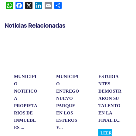
W
F
X
L
E
C
h
a
i
m
o
a
c
n
a
m
Noticias Relacionadas
t
e
k
i
p
s
b
e
l
a
A
o
d
r
p
o
I
t
p
k
n
i
r
MUNICIPI
MUNICIPI
ESTUDIA
O
O
NTES
NOTIFICÓ
ENTREGÓ
DEMOSTR
A
NUEVO
ARON SU
PROPIETA
PARQUE
TALENTO
RIOS DE
EN LOS
EN LA
INMUEBL
ESTEROS
FINAL D...
ES ...
Y...
LEER