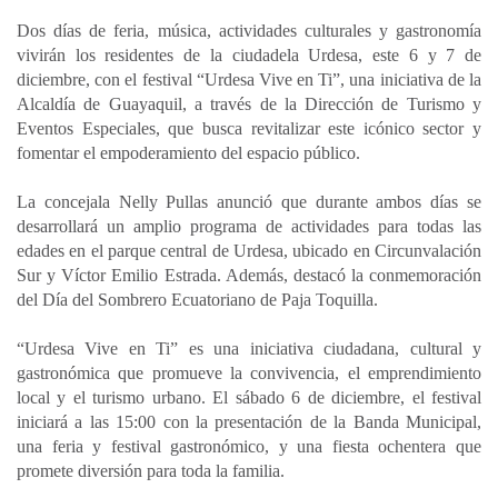
a
c
n
a
m
Dos días de feria, música, actividades culturales y gastronomía
t
e
k
i
p
vivirán los residentes de la ciudadela Urdesa, este 6 y 7 de
s
b
e
l
a
diciembre, con el festival “Urdesa Vive en Ti”, una iniciativa de la
A
o
d
r
Alcaldía de Guayaquil, a través de la Dirección de Turismo y
p
o
I
t
Eventos Especiales, que busca revitalizar este icónico sector y
fomentar el empoderamiento del espacio público.
p
k
n
i
r
La concejala Nelly Pullas anunció que durante ambos días se
desarrollará un amplio programa de actividades para todas las
edades en el parque central de Urdesa, ubicado en Circunvalación
Sur y Víctor Emilio Estrada. Además, destacó la conmemoración
del Día del Sombrero Ecuatoriano de Paja Toquilla.
“Urdesa Vive en Ti” es una iniciativa ciudadana, cultural y
gastronómica que promueve la convivencia, el emprendimiento
local y el turismo urbano. El sábado 6 de diciembre, el festival
iniciará a las 15:00 con la presentación de la Banda Municipal,
una feria y festival gastronómico, y una fiesta ochentera que
promete diversión para toda la familia.