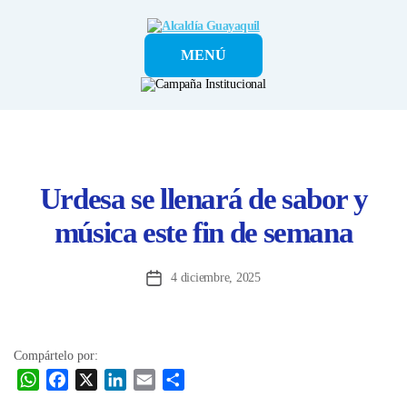
Alcaldía
MENÚ
Guayaquil
Urdesa se llenará de sabor y
música este fin de semana
4 diciembre, 2025
Fecha
de
la
entrada
Compártelo por:
W
F
X
L
E
C
h
a
i
m
o