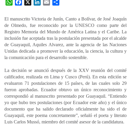
W
F
X
L
E
C
h
a
i
m
o
a
c
n
a
m
El manuscrito Victoria de Junín, Canto a Bolívar, de José Joaquín
t
e
k
i
p
de Olmedo, fue reconocido por la UNESCO como parte del
s
b
e
l
a
Registro Memoria del Mundo de América Latina y el Caribe. La
A
o
d
r
inclusión fue aceptada tras la postulación presentada por el alcalde
p
o
I
t
de Guayaquil, Aquiles Alvarez, ante la agencia de las Naciones
Unidas dedicada a promover la educación, la ciencia, la cultura y
p
k
n
i
la comunicación para el desarrollo sostenible.
r
La decisión se anunció después de la XXV reunión del comité
calificador, realizada en Lima y Cusco (Perú). En esta edición se
evaluaron 71 postulaciones de 15 países, de las cuales solo 29
fueron aprobadas. Ecuador obtuvo un único reconocimiento y
correspondió al manuscrito presentado por Guayaquil. “Entiendo
yo que hubo tres postulaciones (por Ecuador este año) y el único
documento que ha salido declarado oficialmente ha sido el de
Guayaquil, este poema concretamente”, señaló el poeta y literato
Luis Carlos Mussó, miembro del comité asesor de la candidatura.