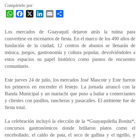
Compártelo por:
W
F
X
L
E
C
h
a
i
m
o
a
c
n
a
m
Los mercados de Guayaquil dejaron atrás la rutina para
t
e
k
i
p
convertirse en escenarios de fiesta. En el marco de los 490 años de
s
b
e
l
a
fundación de la ciudad, 12 centros de abastos se llenarán de
A
o
d
r
música, juegos, gastronomía y cultura popular, devolviéndoles a
p
o
I
t
estos espacios su papel histórico como puntos de encuentro
comunitario.
p
k
n
i
r
Este jueves 24 de julio, los mercados José Mascote y Este fueron
los primeros en encender el festejo. La jornada arrancó con la
Banda Municipal y un mariachi que puso a bailar a comerciantes
y clientes con pasillos, rancheras y pasacalles. El ambiente fue de
fiesta total.
La celebración incluyó la elección de la *Guayaquileña Bonita*,
concursos gastronómicos donde brillaron platos como el
encebollado, el caldo de pata, el seco de gallina y el tigrillo, y