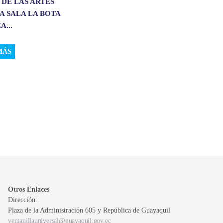
 DE LAS ARTES
A SALA LA BOTA
A...
MÁS
Otros Enlaces
Dirección:
Plaza de la Administración 605 y República de Guayaquil
ventanillauniversal@guayaquil.gov.ec