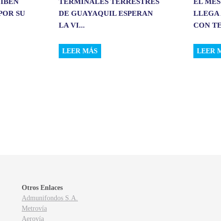
CIBEN
TERMINALES TERRESTRES
EL MES
POR SU
DE GUAYAQUIL ESPERAN
LLEGA 
LA VI...
CON TE
LEER MÁS
LEER 
Otros Enlaces
Admunifondos S.A.
Metrovía
Aerovía