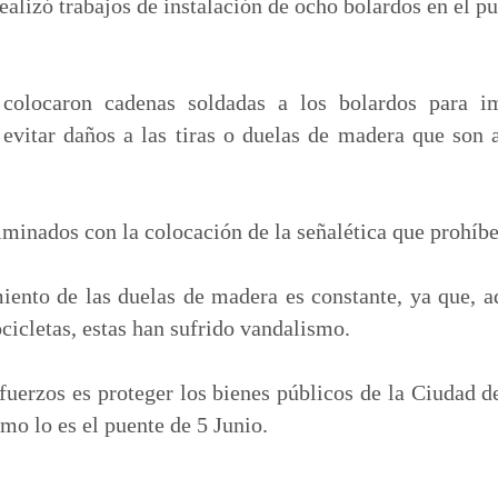
p
alizó trabajos de instalación de ocho bolardos en el pu
a
r
t
colocaron cadenas soldadas a los bolardos para i
i
 evitar daños a las tiras o duelas de madera que son 
r
lminados con la colocación de la señalética que prohíbe
ento de las duelas de madera es constante, ya que, a
cicletas, estas han sufrido vandalismo.
sfuerzos es proteger los bienes públicos de la Ciudad 
mo lo es el puente de 5 Junio.