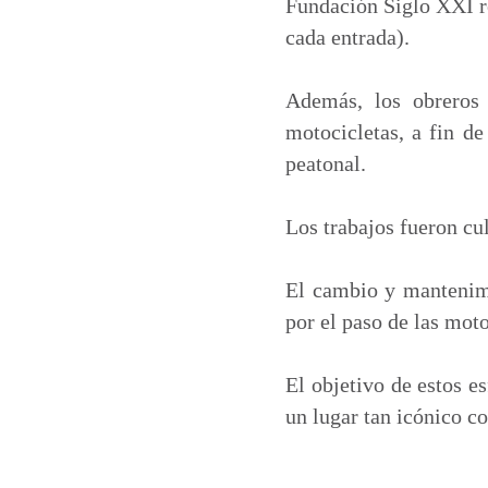
t
e
k
i
Fundación Siglo XXI re
s
b
e
l
cada entrada).
A
o
d
p
o
I
Además, los obreros 
p
k
n
motocicletas, a fin de
peatonal.
Los trabajos fueron cu
El cambio y mantenimi
por el paso de las moto
El objetivo de estos e
un lugar tan icónico co