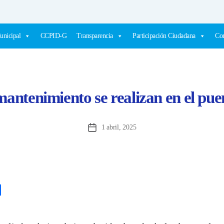
unicipal
CCPID-G
Transparencia
Participación Ciudadana
Com
antenimiento se realizan en el pue
1 abril, 2025
Fecha
de
la
entrada
C
o
m