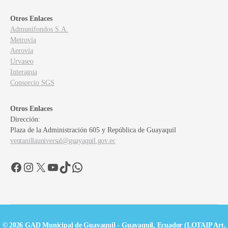
Otros Enlaces
Admunifondos S.A.
Metrovía
Aerovía
Urvaseo
Interagua
Consorcio SGS
Otros Enlaces
Dirección:
Plaza de la Administración 605 y República de Guayaquil
ventanillauniversal@guayaquil.gov.ec
Facebook
Instagram
X
YouTube
TikTok
WhatsApp
© 2026 GAD Municipal de Guayaquil - Guayaquil, Ecuador (LOTAIP Art.