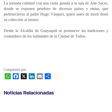
La jornada culminó con una visita guiada a la sala de Arte Sacro,
donde se exponen pesebres de diversos países y etnias, que
pertenecieron al padre Hugo Vásquez, quien antes de morir donó
su colección al museo.
Desde la Alcaldía de Guayaquil se promueve las tradiciones y
costumbres de los habitantes de la Ciudad de Todos.
Compártelo por:
W
F
X
L
E
C
h
a
i
m
o
a
c
n
a
m
Noticias Relacionadas
t
e
k
i
p
s
b
e
l
a
A
o
d
r