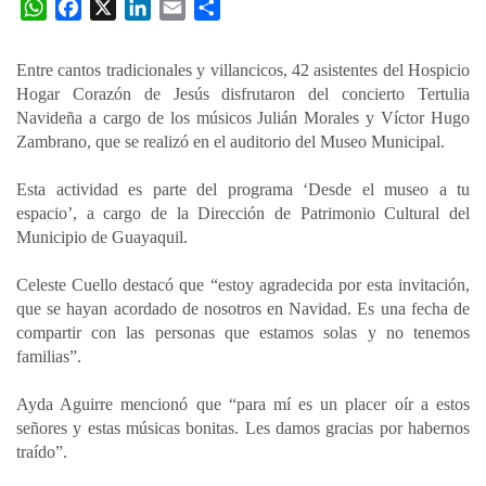
W
F
X
L
E
C
h
a
i
m
o
a
c
n
a
m
Entre cantos tradicionales y villancicos, 42 asistentes del Hospicio
t
e
k
i
p
Hogar Corazón de Jesús disfrutaron del concierto Tertulia
s
b
e
l
a
Navideña a cargo de los músicos Julián Morales y Víctor Hugo
A
o
d
r
Zambrano, que se realizó en el auditorio del Museo Municipal.
p
o
I
t
Esta actividad es parte del programa ‘Desde el museo a tu
p
k
n
i
espacio’, a cargo de la Dirección de Patrimonio Cultural del
r
Municipio de Guayaquil.
Celeste Cuello destacó que “estoy agradecida por esta invitación,
que se hayan acordado de nosotros en Navidad. Es una fecha de
compartir con las personas que estamos solas y no tenemos
familias”.
Ayda Aguirre mencionó que “para mí es un placer oír a estos
señores y estas músicas bonitas. Les damos gracias por habernos
traído”.