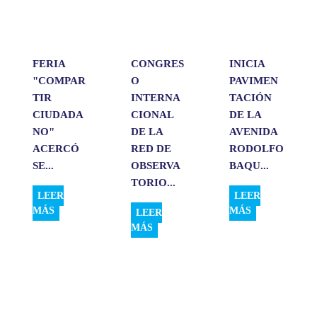
p
o
I
t
p
k
n
i
r
FERIA
CONGRES
INICIA
"COMPAR
O
PAVIMEN
TIR
INTERNA
TACIÓN
CIUDADA
CIONAL
DE LA
NO"
DE LA
AVENIDA
ACERCÓ
RED DE
RODOLFO
SE...
OBSERVA
BAQU...
TORIO...
LEER
LEER
MÁS
MÁS
LEER
MÁS