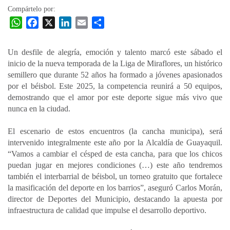
Compártelo por:
W
F
X
L
E
C
h
a
i
m
o
a
c
n
a
m
Un desfile de alegría, emoción y talento marcó este sábado el
t
e
k
i
p
inicio de la nueva temporada de la Liga de Miraflores, un histórico
s
b
e
l
a
semillero que durante 52 años ha formado a jóvenes apasionados
A
o
d
r
por el béisbol. Este 2025, la competencia reunirá a 50 equipos,
p
o
I
t
demostrando que el amor por este deporte sigue más vivo que
nunca en la ciudad.
p
k
n
i
r
El escenario de estos encuentros (la cancha municipa), será
intervenido integralmente este año por la Alcaldía de Guayaquil.
“Vamos a cambiar el césped de esta cancha, para que los chicos
puedan jugar en mejores condiciones (…) este año tendremos
también el interbarrial de béisbol, un torneo gratuito que fortalece
la masificación del deporte en los barrios”, aseguró Carlos Morán,
director de Deportes del Municipio, destacando la apuesta por
infraestructura de calidad que impulse el desarrollo deportivo.