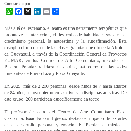
Compártelo por:
W
F
X
L
E
C
h
a
i
m
o
a
c
n
a
m
Más allá del escenario, el teatro es una herramienta terapéutica que
t
e
k
i
p
promueve la interacción, el desarrollo de habilidades sociales, el
s
b
e
l
a
crecimiento personal, la autoestima y la autoafirmación. Esta
A
o
d
r
disciplina forma parte de las clases gratuitas que ofrece la Alcaldía
p
o
I
t
de Guayaquil, a través de la Coordinación General de Proyectos
ZUMAR, en los Centros de Arte Comunitario, ubicados en
p
k
n
i
Bastión Popular y Plaza Casuarina, así como en las sedes
r
itinerantes de Puerto Liza y Plaza Guayarte.
En 2025, más de 2.200 personas, desde niños de 7 hasta adultos
de 84 años, se inscribieron en las diversas disciplinas artísticas. De
este grupo, 200 participan específicamente en teatro.
El profesor de teatro del Centro de Arte Comunitario Plaza
Casuarina, Isaac Fabián Tigreros, destacó el impacto de las artes
en el desarrollo personal y emocional: “Pierden el miedo, la