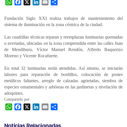
W
F
X
L
E
C
h
a
i
m
o
a
c
n
a
m
Fundación Siglo XXI realiza trabajos de mantenimiento del
t
e
k
i
p
sistema de iluminación en la zona céntrica de la ciudad.
s
b
e
l
a
A
o
d
r
Las cuadrillas técnicas reparan y reemplazan luminarias quemadas
p
o
I
t
o averiadas, ubicadas en la zona comprendida entre las calles Juan
de Mendiburu, Víctor Manuel Rendón, Alfredo Baquerizo
p
k
n
i
Moreno y Vicente Rocafuerte.
r
En total 32 luminarias serán atendidas. Así mismo, se iniciarán
labores para reparación de bordillos, colocación de postes
metálicos faltantes, arreglo de calzadas agrietadas, siembra de
especies ornamentales y arbóreas en las jardineras y nivelación de
adoquines.
Compártelo por:
W
F
X
L
E
C
h
a
i
m
o
a
c
n
a
m
Noticias Relacionadas