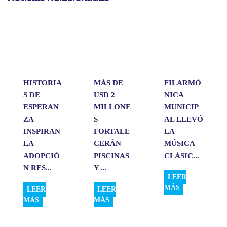
t
e
k
i
p
s
b
e
l
a
A
o
d
r
p
o
I
t
p
k
n
i
r
HISTORIA
MÁS DE
FILARMÓ
S DE
USD 2
NICA
ESPERAN
MILLONE
MUNICIP
ZA
S
AL LLEVÓ
INSPIRAN
FORTALE
LA
LA
CERÁN
MÚSICA
ADOPCIÓ
PISCINAS
CLÁSIC...
N RES...
Y ...
LEER
MÁS
LEER
LEER
MÁS
MÁS