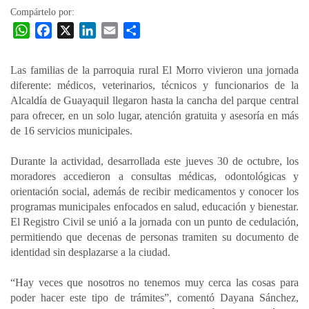
Compártelo por:
W
F
X
L
E
C
h
a
i
m
o
a
c
n
a
m
Las familias de la parroquia rural El Morro vivieron una jornada
t
e
k
i
p
diferente: médicos, veterinarios, técnicos y funcionarios de la
s
b
e
l
a
Alcaldía de Guayaquil llegaron hasta la cancha del parque central
A
o
d
r
para ofrecer, en un solo lugar, atención gratuita y asesoría en más
p
o
I
t
de 16 servicios municipales.
p
k
n
i
Durante la actividad, desarrollada este jueves 30 de octubre, los
r
moradores accedieron a consultas médicas, odontológicas y
orientación social, además de recibir medicamentos y conocer los
programas municipales enfocados en salud, educación y bienestar.
El Registro Civil se unió a la jornada con un punto de cedulación,
permitiendo que decenas de personas tramiten su documento de
identidad sin desplazarse a la ciudad.
“Hay veces que nosotros no tenemos muy cerca las cosas para
poder hacer este tipo de trámites”, comentó Dayana Sánchez,