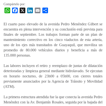
Compártelo por:
W
F
X
L
E
C
h
a
i
m
o
a
c
n
a
m
El cuarto paso elevado de la avenida Pedro Menéndez Gilbert se
t
e
k
i
p
encuentra en plena intervención y su conclusión está prevista para
s
b
e
l
a
finales de septiembre. Los trabajos forman parte de un plan de
A
o
d
r
mantenimiento correctivo en los cinco viaductos de esta arteria,
p
o
I
t
uno de los ejes más transitados de Guayaquil, que moviliza un
promedio de 80.000 vehículos diarios y beneficia a más de
p
k
n
i
135.000 personas.
r
Las labores incluyen el retiro y reemplazo de juntas de dilatación
deterioradas y limpieza general mediante hidrolavado. Se ejecutan
en horario nocturno, de 23h00 a 05h00, con cierres totales
previamente anunciados por la Agencia de Tránsito y Movilidad
(ATM).
La primera estructura atendida fue la que conecta la avenida Pedro
Menéndez con la Av. Benjamín Rosales, seguida por la bajada del