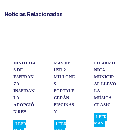
h
a
i
m
o
a
c
n
a
m
Noticias Relacionadas
t
e
k
i
p
s
b
e
l
a
A
o
d
r
p
o
I
t
p
k
n
i
r
HISTORIA
MÁS DE
FILARMÓ
S DE
USD 2
NICA
ESPERAN
MILLONE
MUNICIP
ZA
S
AL LLEVÓ
INSPIRAN
FORTALE
LA
LA
CERÁN
MÚSICA
ADOPCIÓ
PISCINAS
CLÁSIC...
N RES...
Y ...
LEER
MÁS
LEER
LEER