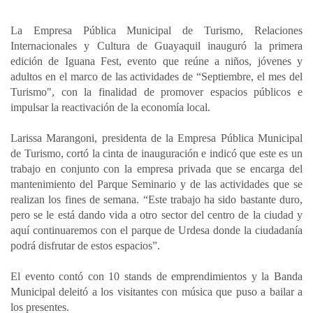
h
a
i
m
o
a
c
n
a
m
La Empresa Pública Municipal de Turismo, Relaciones
t
e
k
i
p
Internacionales y Cultura de Guayaquil inauguró la primera
s
b
e
l
a
edición de Iguana Fest, evento que reúne a niños, jóvenes y
A
o
d
r
adultos en el marco de las actividades de “Septiembre, el mes del
p
o
I
t
Turismo", con la finalidad de promover espacios públicos e
impulsar la reactivación de la economía local.
p
k
n
i
r
Larissa Marangoni, presidenta de la Empresa Pública Municipal
de Turismo, cortó la cinta de inauguración e indicó que este es un
trabajo en conjunto con la empresa privada que se encarga del
mantenimiento del Parque Seminario y de las actividades que se
realizan los fines de semana. “Este trabajo ha sido bastante duro,
pero se le está dando vida a otro sector del centro de la ciudad y
aquí continuaremos con el parque de Urdesa donde la ciudadanía
podrá disfrutar de estos espacios”.
El evento contó con 10 stands de emprendimientos y la Banda
Municipal deleitó a los visitantes con música que puso a bailar a
los presentes.