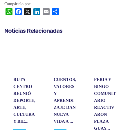
Compártelo por:
W
F
X
L
E
C
h
a
i
m
o
a
c
n
a
m
Noticias Relacionadas
t
e
k
i
p
s
b
e
l
a
A
o
d
r
p
o
I
t
p
k
n
i
r
RUTA
CUENTOS,
FERIA Y
CENTRO
VALORES
BINGO
REUNIÓ
Y
COMUNIT
DEPORTE,
APRENDI
ARIO
ARTE,
ZAJE DAN
REACTIV
CULTURA
NUEVA
ARON
Y BIE...
VIDA A ...
PLAZA
GUAY...