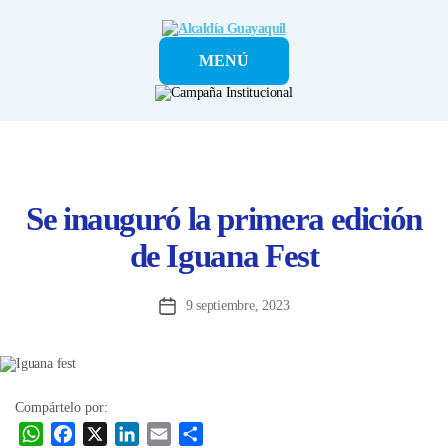
Alcaldía
MENÚ
Guayaquil
Se inauguró la primera edición
de Iguana Fest
9 septiembre, 2023
Fecha
de
la
entrada
Compártelo por:
W
F
X
L
E
C