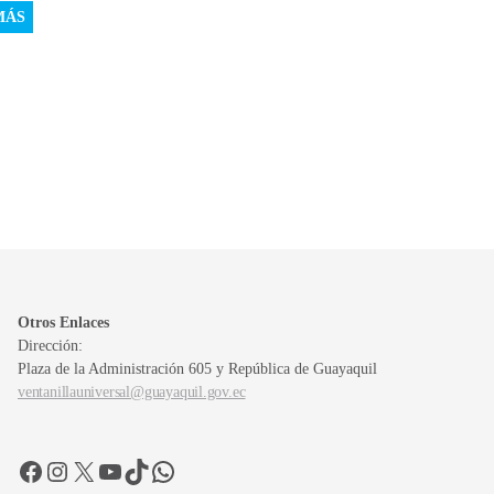
MÁS
Otros Enlaces
Dirección:
Plaza de la Administración 605 y República de Guayaquil
ventanillauniversal@guayaquil.gov.ec
Facebook
Instagram
X
YouTube
TikTok
WhatsApp