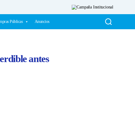
pras Públicas
Anuncios
erdible antes