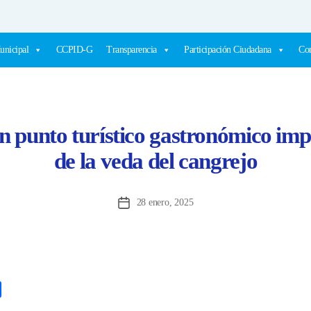
unicipal
CCPID-G
Transparencia
Participación Ciudadana
Com
n punto turístico gastronómico imp
de la veda del cangrejo
28 enero, 2025
Fecha
de
la
entrada
C
o