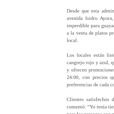
a
c
n
a
t
e
k
i
Desde que esta admini
s
b
e
l
avenida Isidro Ayora
A
o
d
imperdible para guaya
p
o
I
a la venta de platos p
p
k
n
local.
Los locales están lis
cangrejo rojo y azul, q
y ofrecen promociones
24:00, con precios 
preferencias de cada c
Clientes satisfechos
comentó: “Yo tenía tie
para las personas con 