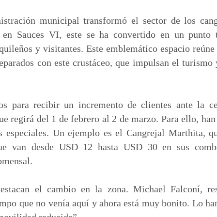
m
p
stración municipal transformó el sector de los cang
a
, en Sauces VI, este se ha convertido en un punto t
r
quileños y visitantes. Este emblemático espacio reúne
t
reparados con este crustáceo, que impulsan el turismo y
i
r
tos para recibir un incremento de clientes ante la c
ue regirá del 1 de febrero al 2 de marzo. Para ello, ha
 especiales. Un ejemplo es el Cangrejal Marthita, q
que van desde USD 12 hasta USD 30 en sus combo
omensal.
 destacan el cambio en la zona. Michael Falconí, re
mpo que no venía aquí y ahora está muy bonito. Lo ha
movilidad reducida”.