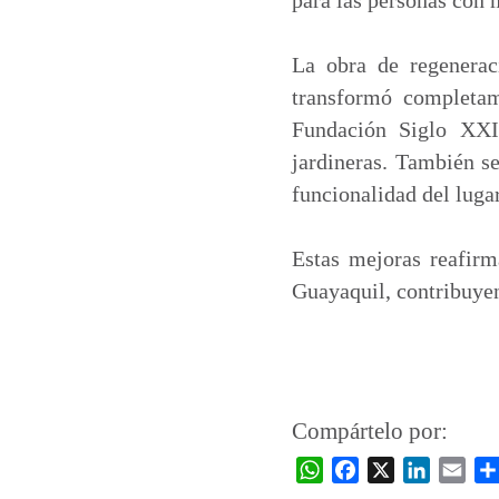
La obra de regenerac
transformó completam
Fundación Siglo XXI,
jardineras. También s
funcionalidad del lugar
Estas mejoras reafir
Guayaquil, contribuyen
Compártelo por:
W
F
X
L
E
h
a
i
m