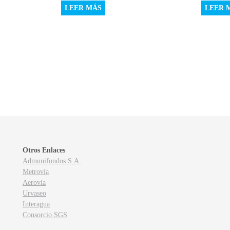
LEER MÁS
LEER 
Otros Enlaces
Admunifondos S.A.
Metrovía
Aerovía
Urvaseo
Interagua
Consorcio SGS