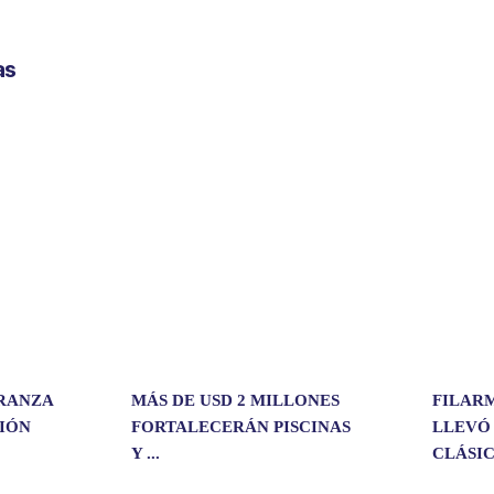
m
p
as
a
r
t
i
r
ERANZA
MÁS DE USD 2 MILLONES
FILAR
CIÓN
FORTALECERÁN PISCINAS
LLEVÓ
Y ...
CLÁSIC.