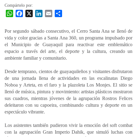
Compártelo por:
W
F
X
L
E
C
h
a
i
m
o
a
c
n
a
m
Por segundo sábado consecutivo, el Cerro Santa Ana se llenó de
t
e
k
i
p
vida y color gracias a Santa Ana 360, un programa impulsado por
s
b
e
l
a
el Municipio de Guayaquil para reactivar este emblemático
A
o
d
r
espacio a través del arte, el deporte y la cultura, creando un
p
o
I
t
ambiente familiar y comunitario.
p
k
n
i
Desde temprano, cientos de guayaquileños y visitantes disfrutaron
r
de una jornada llena de actividades en las escalinatas Diego
Noboa y Arteta, en el faro y la plazoleta Los Monjes. El sitio se
llenó de música, pintura y movimiento: artistas plásticos mostraron
sus cuadros, mientras jóvenes de la agrupación Rostros Felices
deleitaron con su capoeira, combinando cultura y deporte en un
espectáculo vibrante.
Los asistentes también pudieron vivir la emoción del soft combat
con la agrupación Gran Imperio Dahik, que simuló luchas con