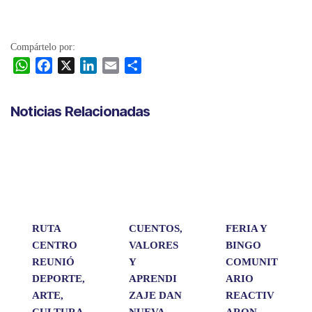
Compártelo por:
W
F
X
L
E
C
h
a
i
m
o
a
c
n
a
m
Noticias Relacionadas
t
e
k
i
p
s
b
e
l
a
A
o
d
r
p
o
I
t
p
k
n
i
r
RUTA
CUENTOS,
FERIA Y
CENTRO
VALORES
BINGO
REUNIÓ
Y
COMUNIT
DEPORTE,
APRENDI
ARIO
ARTE,
ZAJE DAN
REACTIV
CULTURA
NUEVA
ARON