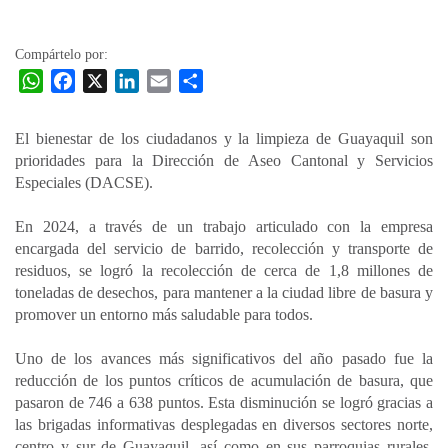
la
entrada
Compártelo por:
W
F
X
L
E
C
h
a
i
m
o
a
c
n
a
m
El bienestar de los ciudadanos y la limpieza de Guayaquil son
t
e
k
i
p
prioridades para la Dirección de Aseo Cantonal y Servicios
s
b
e
l
a
Especiales (DACSE).
A
o
d
r
p
o
I
t
En 2024, a través de un trabajo articulado con la empresa
encargada del servicio de barrido, recolección y transporte de
p
k
n
i
residuos, se logró la recolección de cerca de 1,8 millones de
r
toneladas de desechos, para mantener a la ciudad libre de basura y
promover un entorno más saludable para todos.
Uno de los avances más significativos del año pasado fue la
reducción de los puntos críticos de acumulación de basura, que
pasaron de 746 a 638 puntos. Esta disminución se logró gracias a
las brigadas informativas desplegadas en diversos sectores norte,
centro y sur de Guayaquil, así como en sus parroquias rurales.