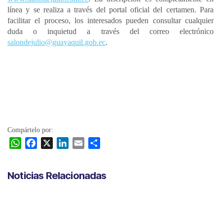
línea y se realiza a través del portal oficial del certamen. Para
facilitar el proceso, los interesados pueden consultar cualquier
duda o inquietud a través del correo electrónico
salondejulio@guayaquil.gob.ec
.
Compártelo por:
W
F
X
L
E
C
h
a
i
m
o
a
c
n
a
m
Noticias Relacionadas
t
e
k
i
p
s
b
e
l
a
A
o
d
r
p
o
I
t