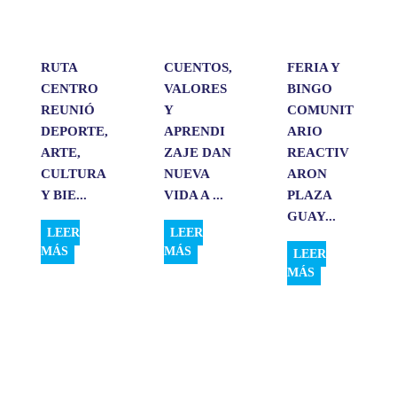
p
k
n
i
r
RUTA
CUENTOS,
FERIA Y
CENTRO
VALORES
BINGO
REUNIÓ
Y
COMUNIT
DEPORTE,
APRENDI
ARIO
ARTE,
ZAJE DAN
REACTIV
CULTURA
NUEVA
ARON
Y BIE...
VIDA A ...
PLAZA
GUAY...
LEER
LEER
MÁS
MÁS
LEER
MÁS