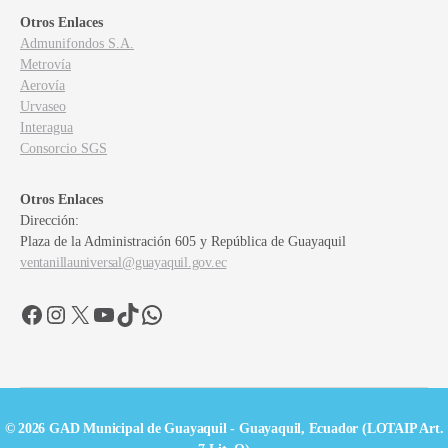
Otros Enlaces
Admunifondos S.A.
Metrovía
Aerovía
Urvaseo
Interagua
Consorcio SGS
Otros Enlaces
Dirección:
Plaza de la Administración 605 y República de Guayaquil
ventanillauniversal@guayaquil.gov.ec
Facebook
Instagram
X
YouTube
TikTok
WhatsApp
© 2026 GAD Municipal de Guayaquil - Guayaquil, Ecuador (LOTAIP Art.