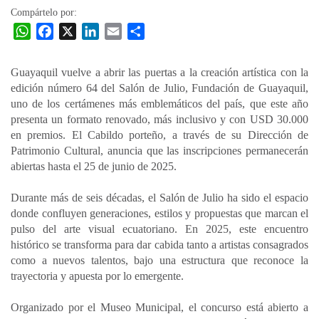
Compártelo por:
W
F
X
L
E
C
h
a
i
m
o
a
c
n
a
m
Guayaquil vuelve a abrir las puertas a la creación artística con la
t
e
k
i
p
edición número 64 del Salón de Julio, Fundación de Guayaquil,
s
b
e
l
a
uno de los certámenes más emblemáticos del país, que este año
A
o
d
r
presenta un formato renovado, más inclusivo y con USD 30.000
p
o
I
t
en premios. El Cabildo porteño, a través de su Dirección de
Patrimonio Cultural, anuncia que las inscripciones permanecerán
p
k
n
i
abiertas hasta el 25 de junio de 2025.
r
Durante más de seis décadas, el Salón de Julio ha sido el espacio
donde confluyen generaciones, estilos y propuestas que marcan el
pulso del arte visual ecuatoriano. En 2025, este encuentro
histórico se transforma para dar cabida tanto a artistas consagrados
como a nuevos talentos, bajo una estructura que reconoce la
trayectoria y apuesta por lo emergente.
Organizado por el Museo Municipal, el concurso está abierto a